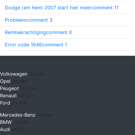
Dodge ram hemi 2007 start niet meer
comment
11
Probleem
comment
3
Rembekrachtiging
comment
0
Error code 1646
comment
1
Volkswagen
(30.623)
Opel
(28.287)
Peugeot
(20.533)
Renault
(19.746)
Ford
(14.754)
Mercedes-Benz
(12.828)
BMW
(12.076)
Audi
(9.302)