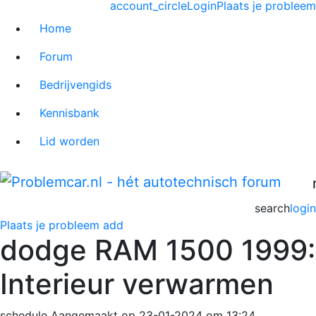
account_circle
Login
Plaats je probleem
Home
Forum
Bedrijvengids
Kennisbank
Lid worden
search
login
Plaats je probleem
add
dodge RAM 1500 1999:
Interieur verwarmen
schedule
Aangemaakt op 23-01-2024 om 13:24