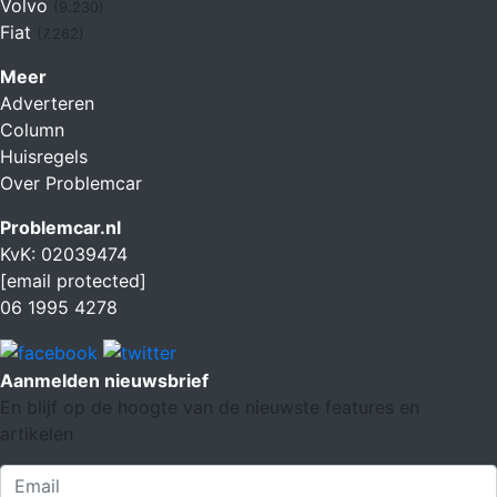
Volvo
(9.230)
Fiat
(7.262)
Meer
Adverteren
Column
Huisregels
Over Problemcar
Problemcar.nl
KvK: 02039474
[email protected]
06 1995 4278
Aanmelden nieuwsbrief
En blijf op de hoogte van de nieuwste features en
artikelen