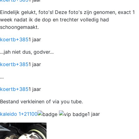
Eindelijk gelukt, foto's! Deze foto's zijn genomen, exact 1
week nadat ik de dop en trechter volledig had
schoongemaakt.
koertb
+385
1 jaar
...jah niet dus, godver...
koertb
+385
1 jaar
...
koertb
+385
1 jaar
Bestand verkleinen of via you tube.
kaleido 1
+21100
1 jaar