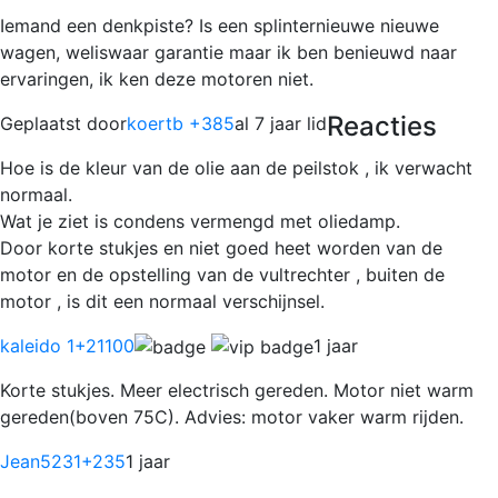
Iemand een denkpiste? Is een splinternieuwe nieuwe
wagen, weliswaar garantie maar ik ben benieuwd naar
ervaringen, ik ken deze motoren niet.
Reacties
Geplaatst door
koertb +385
al 7 jaar lid
Hoe is de kleur van de olie aan de peilstok , ik verwacht
normaal.
Wat je ziet is condens vermengd met oliedamp.
Door korte stukjes en niet goed heet worden van de
motor en de opstelling van de vultrechter , buiten de
motor , is dit een normaal verschijnsel.
kaleido 1
+21100
1 jaar
Korte stukjes. Meer electrisch gereden. Motor niet warm
gereden(boven 75C). Advies: motor vaker warm rijden.
Jean5231
+235
1 jaar