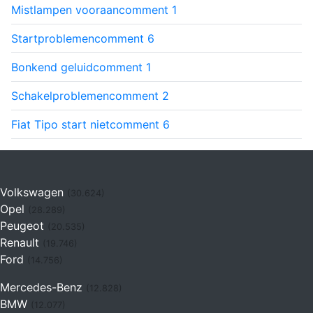
Mistlampen vooraan
comment
1
Startproblemen
comment
6
Bonkend geluid
comment
1
Schakelproblemen
comment
2
Fiat Tipo start niet
comment
6
Volkswagen
(30.624)
Opel
(28.289)
Peugeot
(20.535)
Renault
(19.746)
Ford
(14.756)
Mercedes-Benz
(12.828)
BMW
(12.077)