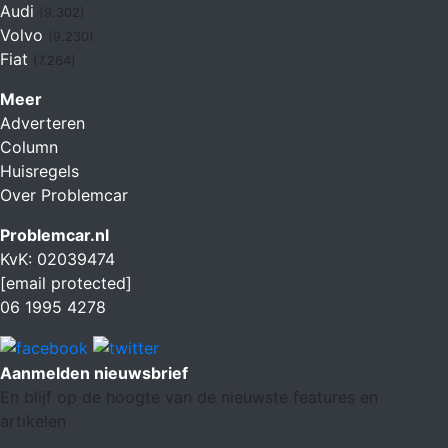
Audi
(9.302)
Volvo
(9.230)
Fiat
(7.264)
Meer
Adverteren
Column
Huisregels
Over Problemcar
Problemcar.nl
KvK: 02039474
[email protected]
06 1995 4278
Aanmelden nieuwsbrief
En blijf op de hoogte van de nieuwste features en
artikelen