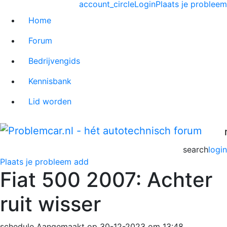
account_circle
Login
Plaats je probleem
Home
Forum
Bedrijvengids
Kennisbank
Lid worden
search
login
Plaats je probleem
add
Fiat 500 2007: Achter
ruit wisser
schedule
Aangemaakt op 30-12-2023 om 13:48