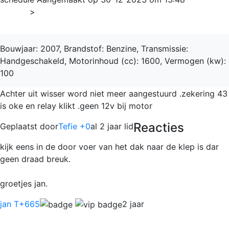
Home
>
500
Bouwjaar: 2007, Brandstof: Benzine, Transmissie:
Handgeschakeld, Motorinhoud (cc): 1600, Vermogen (kw):
100
Achter uit wisser word niet meer aangestuurd .zekering 43
is oke en relay klikt .geen 12v bij motor
Reacties
Geplaatst door
Tefie +0
al 2 jaar lid
kijk eens in de door voer van het dak naar de klep is dar
geen draad breuk.
groetjes jan.
jan T
+665
2 jaar