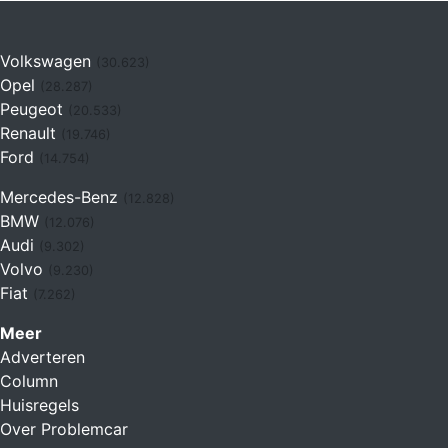
Volkswagen
(30.623)
Opel
(28.287)
Peugeot
(20.533)
Renault
(19.746)
Ford
(14.754)
Mercedes-Benz
(12.828)
BMW
(12.076)
Audi
(9.302)
Volvo
(9.230)
Fiat
(7.262)
Meer
Adverteren
Column
Huisregels
Over Problemcar