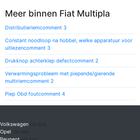
Meer binnen Fiat Multipla
Distributieriem
comment
3
Constant noodloop na hobbel, welke apparatuur voor
uitlezen
comment
3
Drukknop achterklep defect
comment
2
Verwarmingsprobleem met piepende/gierende
multiriem
comment
2
Piep Obd fout
comment
4
Volkswagen
(30.624)
Opel
(28.288)
Peugeot
(20.535)