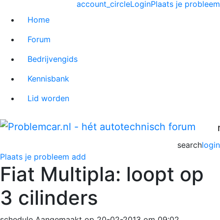
account_circle
Login
Plaats je probleem
Home
Forum
Bedrijvengids
Kennisbank
Lid worden
search
login
Plaats je probleem
add
Fiat Multipla: loopt op
3 cilinders
schedule
Aangemaakt op 20-02-2013 om 09:02