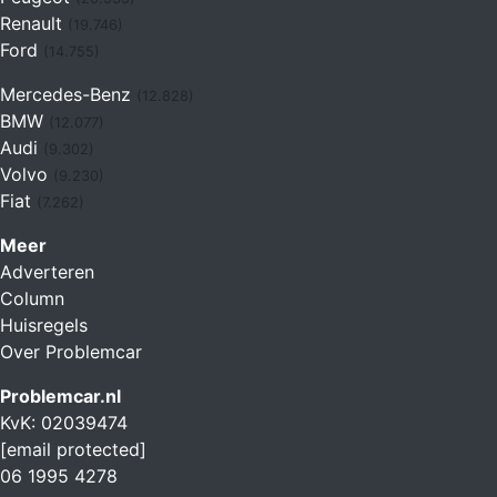
Renault
(19.746)
Ford
(14.755)
Mercedes-Benz
(12.828)
BMW
(12.077)
Audi
(9.302)
Volvo
(9.230)
Fiat
(7.262)
Meer
Adverteren
Column
Huisregels
Over Problemcar
Problemcar.nl
KvK: 02039474
[email protected]
06 1995 4278