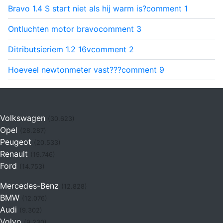
Bravo 1.4 S start niet als hij warm is?
comment
1
Ontluchten motor bravo
comment
3
Ditributsieriem 1.2 16v
comment
2
Hoeveel newtonmeter vast???
comment
9
Volkswagen
(30.623)
Opel
(28.287)
Peugeot
(20.533)
Renault
(19.746)
Ford
(14.753)
Mercedes-Benz
(12.828)
BMW
(12.076)
Audi
(9.302)
Volvo
(9.230)