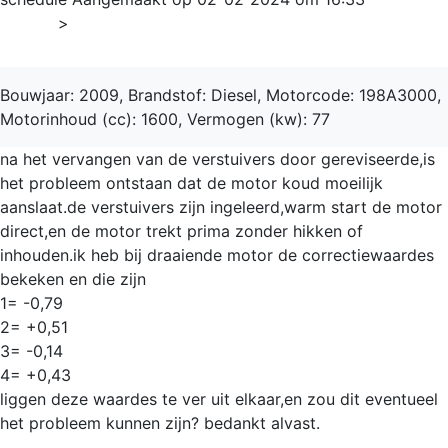
Home
>
Bravo
Bouwjaar: 2009, Brandstof: Diesel, Motorcode: 198A3000,
Motorinhoud (cc): 1600, Vermogen (kw): 77
na het vervangen van de verstuivers door gereviseerde,is
het probleem ontstaan dat de motor koud moeilijk
aanslaat.de verstuivers zijn ingeleerd,warm start de motor
direct,en de motor trekt prima zonder hikken of
inhouden.ik heb bij draaiende motor de correctiewaardes
bekeken en die zijn
1= -0,79
2= +0,51
3= -0,14
4= +0,43
liggen deze waardes te ver uit elkaar,en zou dit eventueel
het probleem kunnen zijn? bedankt alvast.