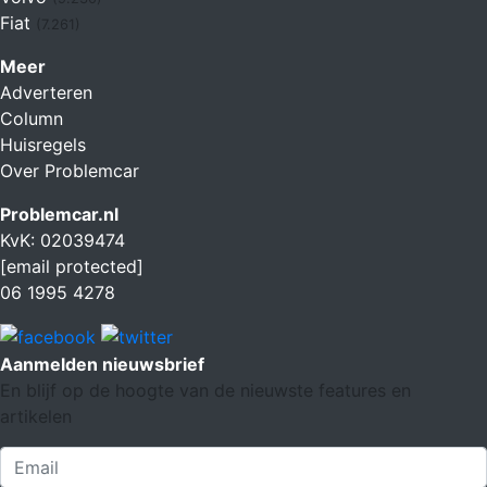
Fiat
(7.261)
Meer
Adverteren
Column
Huisregels
Over Problemcar
Problemcar.nl
KvK: 02039474
[email protected]
06 1995 4278
Aanmelden nieuwsbrief
En blijf op de hoogte van de nieuwste features en
artikelen