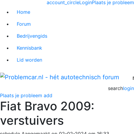
account_circle
Login
Plaats je probleem
Home
Forum
Bedrijvengids
Kennisbank
Lid worden
search
login
Plaats je probleem
add
Fiat Bravo 2009:
verstuivers
schedule
Aangemaakt op 02-02-2024 om 16:33