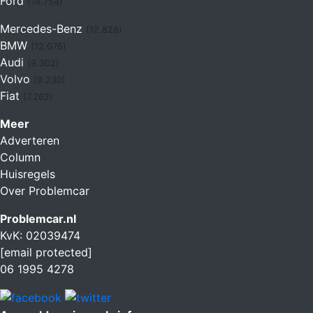
Ford
(14.754)
Mercedes-Benz
(12.828)
BMW
(12.076)
Audi
(9.302)
Volvo
(9.230)
Fiat
(7.262)
Meer
Adverteren
Column
Huisregels
Over Problemcar
Problemcar.nl
KvK: 02039474
[email protected]
06 1995 4278