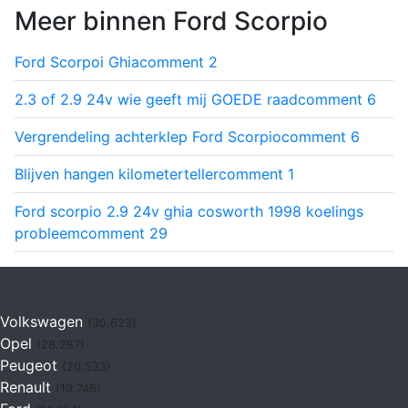
Meer binnen Ford Scorpio
Ford Scorpoi Ghia
comment
2
2.3 of 2.9 24v wie geeft mij GOEDE raad
comment
6
Vergrendeling achterklep Ford Scorpio
comment
6
Blijven hangen kilometerteller
comment
1
Ford scorpio 2.9 24v ghia cosworth 1998 koelings
probleem
comment
29
Volkswagen
(30.623)
Opel
(28.287)
Peugeot
(20.533)
Renault
(19.746)