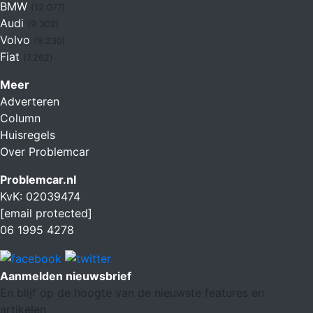
BMW
(12.077)
Audi
(9.302)
Volvo
(9.230)
Fiat
(7.262)
Meer
Adverteren
Column
Huisregels
Over Problemcar
Problemcar.nl
KvK: 02039474
[email protected]
06 1995 4278
Aanmelden nieuwsbrief
En blijf op de hoogte van de nieuwste features en
artikelen