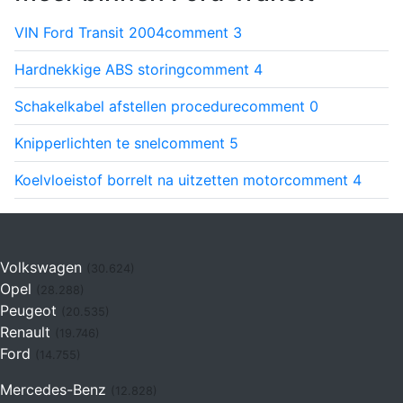
VIN Ford Transit 2004
comment
3
Hardnekkige ABS storing
comment
4
Schakelkabel afstellen procedure
comment
0
Knipperlichten te snel
comment
5
Koelvloeistof borrelt na uitzetten motor
comment
4
Volkswagen
(30.624)
Opel
(28.288)
Peugeot
(20.535)
Renault
(19.746)
Ford
(14.755)
Mercedes-Benz
(12.828)