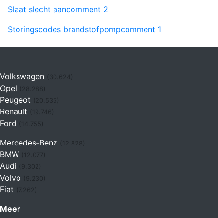
Slaat slecht aan
comment
2
Storingscodes brandstofpomp
comment
1
Volkswagen
(30.624)
Opel
(28.288)
Peugeot
(20.535)
Renault
(19.746)
Ford
(14.755)
Mercedes-Benz
(12.828)
BMW
(12.077)
Audi
(9.302)
Volvo
(9.230)
Fiat
(7.262)
Meer