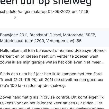
een uur op snelweg
schedule
Aangemaakt op 02-06-2023 om 17:28
Home
>
Transit
Bouwjaar: 2011, Brandstof: Diesel, Motorcode: SRFB,
Motorinhoud (cc): 2200, Vermogen (kw): 85
Hallo allemaal! Ben benieuwd of iemand deze symptomen
herkent en of ideeën heeft om verder te zoeken want
zowel ik als mijn garage weten het ook even niet meer…
Sinds een ruim half jaar heb ik te kampen met een Ford
Transit (2.2L 115 PK) uit 2011 die uitvalt na een goed uur
(zo’n 100 km) rijden op de snelweg.
Zowel handmatig als in cruise control. Dit komt eigenlijk
telkens voor en het is iedere keer na een uur rijden. Het
gebeurde ook al eens toen ik net van de snelweg af was,