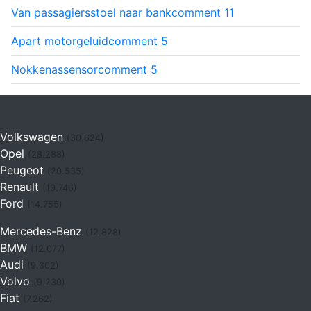
Van passagiersstoel naar bank
comment
11
Apart motorgeluid
comment
5
Nokkenassensor
comment
5
Volkswagen
(30.624)
Opel
(28.288)
Peugeot
(20.535)
Renault
(19.746)
Ford
(14.755)
Mercedes-Benz
(12.828)
BMW
(12.077)
Audi
(9.302)
Volvo
(9.230)
Fiat
(7.262)