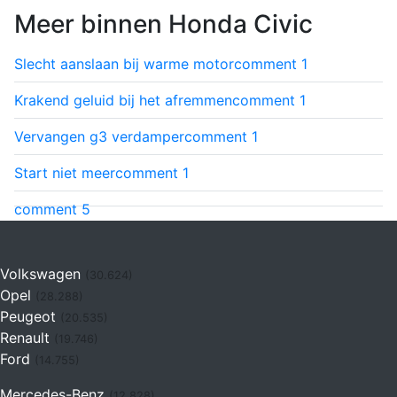
Meer binnen Honda Civic
Slecht aanslaan bij warme motor
comment
1
Krakend geluid bij het afremmen
comment
1
Vervangen g3 verdamper
comment
1
Start niet meer
comment
1
comment
5
Volkswagen
(30.624)
Opel
(28.288)
Peugeot
(20.535)
Renault
(19.746)
Ford
(14.755)
Mercedes-Benz
(12.828)