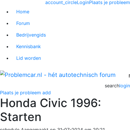
account_circle
Login
Plaats je probleem
Home
Forum
Bedrijvengids
Kennisbank
Lid worden
search
login
Plaats je probleem
add
Honda Civic 1996:
Starten
schedule
Aangemaakt op 31-07-2024 om 20:21