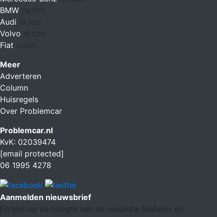
BMW
(12.077)
Audi
(9.302)
Volvo
(9.230)
Fiat
(7.262)
Meer
Adverteren
Column
Huisregels
Over Problemcar
Problemcar.nl
KvK: 02039474
[email protected]
06 1995 4278
Aanmelden nieuwsbrief
En blijf op de hoogte van de nieuwste features en