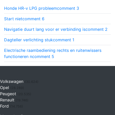
Honde HR-v LPG probleem
comment
3
Start niet
comment
6
Navigatie duurt lang voor er verbinding is
comment
2
Dagteller verlichting stuk
comment
1
Electrische raambediening rechts en ruitenwissers
functioneren n
comment
5
Volkswagen
(30.624)
Opel
(28.289)
Peugeot
(20.535)
Renault
(19.746)
Ford
(14.756)