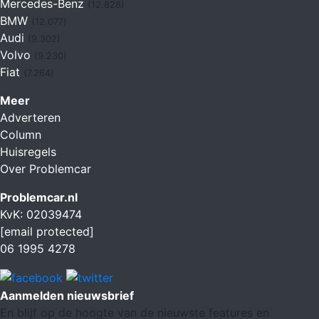
Mercedes-Benz
(12.828)
BMW
(12.077)
Audi
(9.302)
Volvo
(9.230)
Fiat
(7.264)
Meer
Adverteren
Column
Huisregels
Over Problemcar
Problemcar.nl
KvK: 02039474
[email protected]
06 1995 4278
Aanmelden nieuwsbrief
En blijf op de hoogte van de nieuwste features en