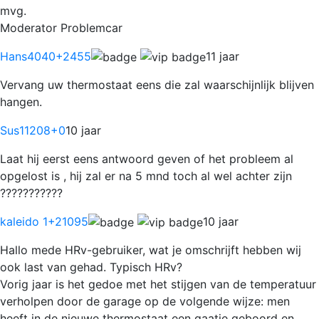
mvg.
Moderator Problemcar
Hans4040
+2455
11 jaar
Vervang uw thermostaat eens die zal waarschijnlijk blijven
hangen.
Sus11208
+0
10 jaar
Laat hij eerst eens antwoord geven of het probleem al
opgelost is , hij zal er na 5 mnd toch al wel achter zijn
???????????
kaleido 1
+21095
10 jaar
Hallo mede HRv-gebruiker, wat je omschrijft hebben wij
ook last van gehad. Typisch HRv?
Vorig jaar is het gedoe met het stijgen van de temperatuur
verholpen door de garage op de volgende wijze: men
heeft in de nieuwe thermostaat een gaatje geboord en