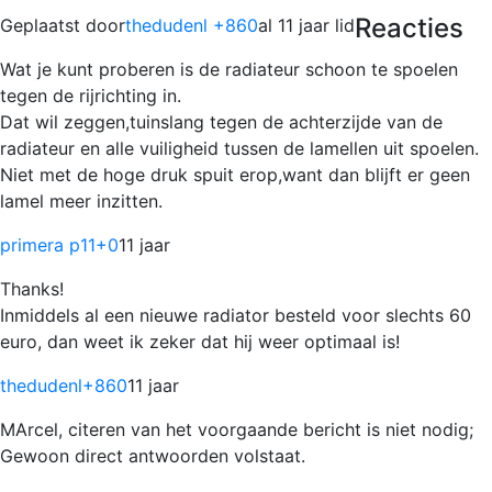
Reacties
Geplaatst door
thedudenl +860
al 11 jaar lid
Wat je kunt proberen is de radiateur schoon te spoelen
tegen de rijrichting in.
Dat wil zeggen,tuinslang tegen de achterzijde van de
radiateur en alle vuiligheid tussen de lamellen uit spoelen.
Niet met de hoge druk spuit erop,want dan blijft er geen
lamel meer inzitten.
primera p11
+0
11 jaar
Thanks!
Inmiddels al een nieuwe radiator besteld voor slechts 60
euro, dan weet ik zeker dat hij weer optimaal is!
thedudenl
+860
11 jaar
MArcel, citeren van het voorgaande bericht is niet nodig;
Gewoon direct antwoorden volstaat.