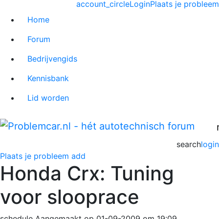
account_circle
Login
Plaats je probleem
Home
Forum
Bedrijvengids
Kennisbank
Lid worden
search
login
Plaats je probleem
add
Honda Crx: Tuning
voor slooprace
schedule
Aangemaakt op 01-09-2009 om 19:09