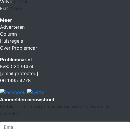
Volvo
(9.230)
Fiat
(7.264)
Meer
Adverteren
Column
Huisregels
Over Problemcar
Problemcar.nl
KvK: 02039474
[email protected]
06 1995 4278
Aanmelden nieuwsbrief
En blijf op de hoogte van de nieuwste features en
artikelen