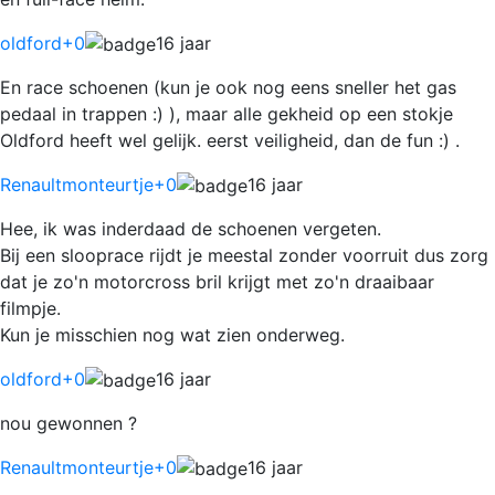
oldford
+0
16 jaar
En race schoenen (kun je ook nog eens sneller het gas
pedaal in trappen :) ), maar alle gekheid op een stokje
Oldford heeft wel gelijk. eerst veiligheid, dan de fun :) .
Renaultmonteurtje
+0
16 jaar
Hee, ik was inderdaad de schoenen vergeten.
Bij een slooprace rijdt je meestal zonder voorruit dus zorg
dat je zo'n motorcross bril krijgt met zo'n draaibaar
filmpje.
Kun je misschien nog wat zien onderweg.
oldford
+0
16 jaar
nou gewonnen ?
Renaultmonteurtje
+0
16 jaar