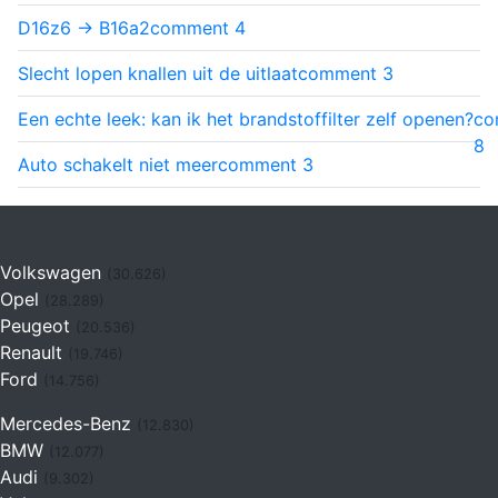
D16z6 -> B16a2
comment
4
Slecht lopen knallen uit de uitlaat
comment
3
Een echte leek: kan ik het brandstoffilter zelf openen?
co
8
Auto schakelt niet meer
comment
3
Volkswagen
(30.626)
Opel
(28.289)
Peugeot
(20.536)
Renault
(19.746)
Ford
(14.756)
Mercedes-Benz
(12.830)
BMW
(12.077)
Audi
(9.302)