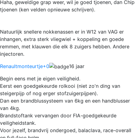
Haha, geweldige grap weer, wil je goed tjoenen, dan Chip
tjoenen (ken velden opnieuwe schrijven).
Natuurlijk snellere nokkenassen er in W12 van VAG er
inhangen, extra sterk vliegwiel + koppeling en goede
remmen, met klauwen die elk 8 zuigers hebben. Andere
injectoren.
Renaultmonteurtje
+0
16 jaar
Begin eens met je eigen veiligheid.
Eerst een goedgekeurde rolkooi (niet zo'n ding van
steigerpijp of nog erger stofzuigerpijpen).
Dan een brandblussysteem van 6kg en een handblusser
van 4kg.
Brandstoftank vervangen door FIA-goedgekeurde
veiligheidstank.
Voor jezelf, brandvrij ondergoed, balaclava, race-overall
en full-face helm.