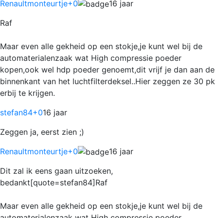
Renaultmonteurtje
+0
16 jaar
Raf
Maar even alle gekheid op een stokje,je kunt wel bij de
automaterialenzaak wat High compressie poeder
kopen,ook wel hdp poeder genoemt,dit vrijf je dan aan de
binnenkant van het luchtfilterdeksel..Hier zeggen ze 30 pk
erbij te krijgen.
stefan84
+0
16 jaar
Zeggen ja, eerst zien ;)
Renaultmonteurtje
+0
16 jaar
Dit zal ik eens gaan uitzoeken,
bedankt[quote=stefan84]Raf
Maar even alle gekheid op een stokje,je kunt wel bij de
automaterialenzaak wat High compressie poeder