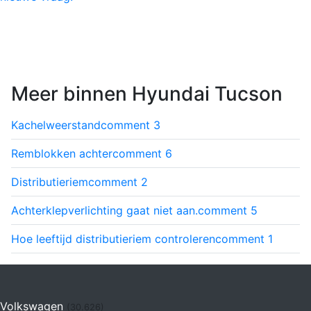
Meer binnen Hyundai Tucson
Kachelweerstand
comment
3
Remblokken achter
comment
6
Distributieriem
comment
2
Achterklepverlichting gaat niet aan.
comment
5
Hoe leeftijd distributieriem controleren
comment
1
Volkswagen
(30.626)