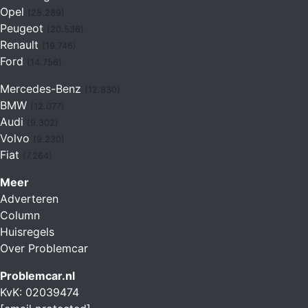
Opel
(28.289)
Peugeot
(20.536)
Renault
(19.746)
Ford
(14.756)
Mercedes-Benz
(12.830)
BMW
(12.077)
Audi
(9.302)
Volvo
(9.230)
Fiat
(7.264)
Meer
Adverteren
Column
Huisregels
Over Problemcar
Problemcar.nl
KvK: 02039474