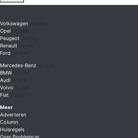
Volkswagen
(30.624)
Opel
(28.289)
Peugeot
(20.535)
Renault
(19.746)
Ford
(14.756)
Mercedes-Benz
(12.828)
BMW
(12.077)
Audi
(9.302)
Volvo
(9.230)
Fiat
(7.264)
Meer
Adverteren
Column
Huisregels
Over Problemcar