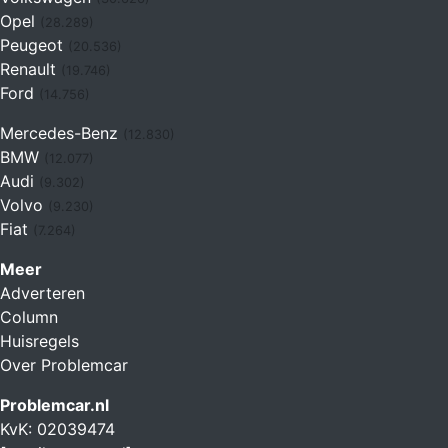
Opel
(28.289)
Peugeot
(20.536)
Renault
(19.746)
Ford
(14.756)
Mercedes-Benz
(12.830)
BMW
(12.077)
Audi
(9.302)
Volvo
(9.230)
Fiat
(7.264)
Meer
Adverteren
Column
Huisregels
Over Problemcar
Problemcar.nl
KvK: 02039474