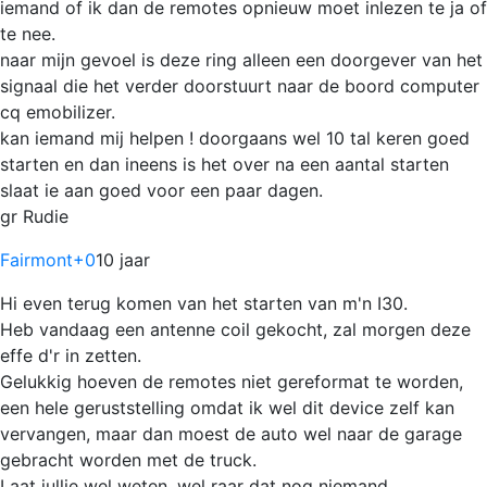
iemand of ik dan de remotes opnieuw moet inlezen te ja of
te nee.
naar mijn gevoel is deze ring alleen een doorgever van het
signaal die het verder doorstuurt naar de boord computer
cq emobilizer.
kan iemand mij helpen ! doorgaans wel 10 tal keren goed
starten en dan ineens is het over na een aantal starten
slaat ie aan goed voor een paar dagen.
gr Rudie
Fairmont
+0
10 jaar
Hi even terug komen van het starten van m'n I30.
Heb vandaag een antenne coil gekocht, zal morgen deze
effe d'r in zetten.
Gelukkig hoeven de remotes niet gereformat te worden,
een hele geruststelling omdat ik wel dit device zelf kan
vervangen, maar dan moest de auto wel naar de garage
gebracht worden met de truck.
Laat jullie wel weten, wel raar dat nog niemand