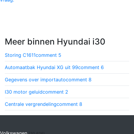
Meer binnen Hyundai i30
Storing C1611
comment
5
Automaatbak Hyundai XG uit 99
comment
6
Gegevens over importauto
comment
8
I30 motor geluid
comment
2
Centrale vergrendeling
comment
8
Volkswagen
(30.626)