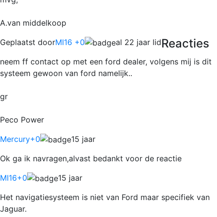
A.van middelkoop
Reacties
Geplaatst door
MI16 +0
al 22 jaar lid
neem ff contact op met een ford dealer, volgens mij is dit
systeem gewoon van ford namelijk..
gr
Peco Power
Mercury
+0
15 jaar
Ok ga ik navragen,alvast bedankt voor de reactie
MI16
+0
15 jaar
Het navigatiesysteem is niet van Ford maar specifiek van
Jaguar.