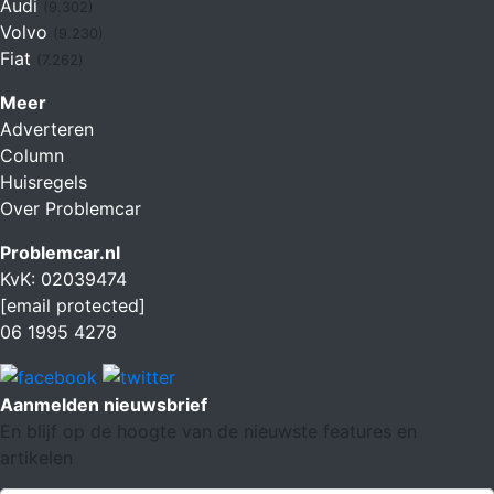
Audi
(9.302)
Volvo
(9.230)
Fiat
(7.262)
Meer
Adverteren
Column
Huisregels
Over Problemcar
Problemcar.nl
KvK: 02039474
[email protected]
06 1995 4278
Aanmelden nieuwsbrief
En blijf op de hoogte van de nieuwste features en
artikelen