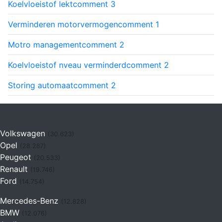
Koelvloeistof lekt
comment
3
Verminderen motorvermogen
comment
1
Motro management
comment
2
Koelvloeistof nveau verminderd
comment
2
Storing automaat
comment
2
Volkswagen
(30.623)
Opel
(28.287)
Peugeot
(20.533)
Renault
(19.746)
Ford
(14.754)
Mercedes-Benz
(12.828)
BMW
(12.076)