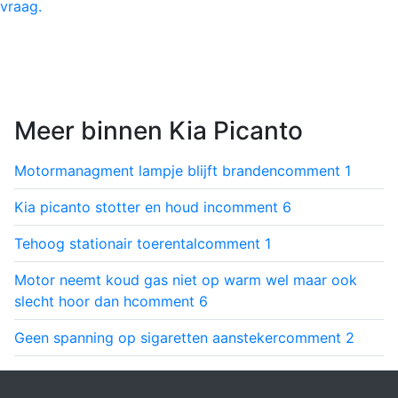
vraag.
Meer binnen Kia Picanto
Motormanagment lampje blijft branden
comment
1
Kia picanto stotter en houd in
comment
6
Tehoog stationair toerental
comment
1
Motor neemt koud gas niet op warm wel maar ook
slecht hoor dan h
comment
6
Geen spanning op sigaretten aansteker
comment
2