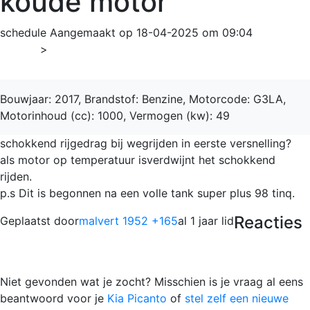
koude motor
schedule
Aangemaakt op 18-04-2025 om 09:04
Home
>
Picanto
Bouwjaar: 2017, Brandstof: Benzine, Motorcode: G3LA,
Motorinhoud (cc): 1000, Vermogen (kw): 49
schokkend rijgedrag bij wegrijden in eerste versnelling?
als motor op temperatuur isverdwijnt het schokkend
rijden.
p.s Dit is begonnen na een volle tank super plus 98 tinq.
Reacties
Geplaatst door
malvert 1952 +165
al 1 jaar lid
Niet gevonden wat je zocht? Misschien is je vraag al eens
beantwoord voor je
Kia Picanto
of
stel zelf een nieuwe