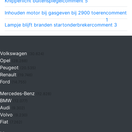
Knipperlicht buitenspiegel
comment
5
Inhouden motor bij gasgeven bij 2900 toeren
comment
1
Lampje blijft branden startonderbreker
comment
3
Volkswagen
(30.624)
Opel
(28.288)
Peugeot
(20.535)
Renault
(19.746)
Ford
(14.755)
Mercedes-Benz
(12.828)
BMW
(12.077)
Audi
(9.302)
Volvo
(9.230)
Fiat
(7.262)