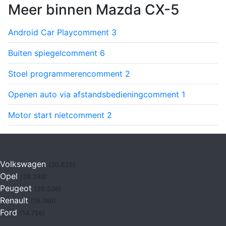
Meer binnen Mazda CX-5
Android Car Play
comment
3
Buiten spiegel
comment
6
Stoel programmeren
comment
2
Openen auto via afstandsbediening
comment
1
Motor start niet
comment
2
Volkswagen
(30.625)
Opel
(28.289)
Peugeot
(20.536)
Renault
(19.746)
Ford
(14.756)