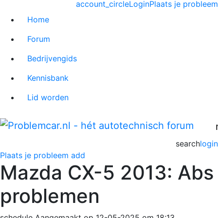
account_circle
Login
Plaats je probleem
Home
Forum
Bedrijvengids
Kennisbank
Lid worden
search
login
Plaats je probleem
add
Mazda CX-5 2013: Abs
problemen
schedule
Aangemaakt op 12-05-2025 om 18:13