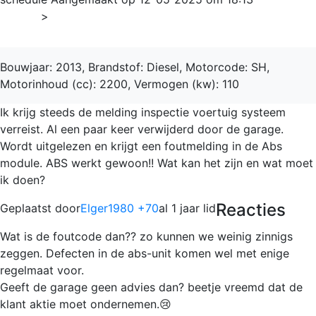
Home
>
CX-5
Bouwjaar: 2013, Brandstof: Diesel, Motorcode: SH,
Motorinhoud (cc): 2200, Vermogen (kw): 110
Ik krijg steeds de melding inspectie voertuig systeem
verreist. Al een paar keer verwijderd door de garage.
Wordt uitgelezen en krijgt een foutmelding in de Abs
module. ABS werkt gewoon!! Wat kan het zijn en wat moet
ik doen?
Reacties
Geplaatst door
Elger1980 +70
al 1 jaar lid
Wat is de foutcode dan?? zo kunnen we weinig zinnigs
zeggen. Defecten in de abs-unit komen wel met enige
regelmaat voor.
Geeft de garage geen advies dan? beetje vreemd dat de
klant aktie moet ondernemen.😢