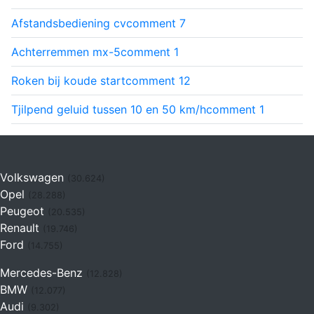
Afstandsbediening cv
comment
7
Achterremmen mx-5
comment
1
Roken bij koude start
comment
12
Tjilpend geluid tussen 10 en 50 km/h
comment
1
Volkswagen
(30.624)
Opel
(28.288)
Peugeot
(20.535)
Renault
(19.746)
Ford
(14.755)
Mercedes-Benz
(12.828)
BMW
(12.077)
Audi
(9.302)