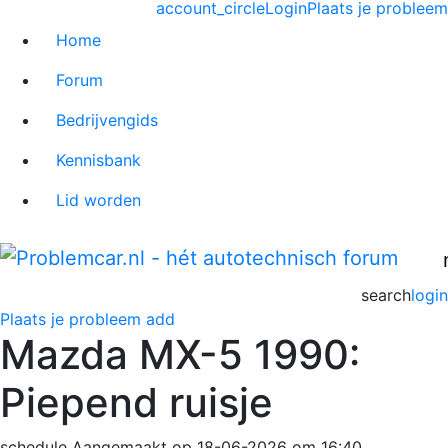
account_circle
Login
Plaats je probleem
Home
Forum
Bedrijvengids
Kennisbank
Lid worden
search
login
Plaats je probleem
add
Mazda MX-5 1990:
Piepend ruisje
schedule
Aangemaakt op 18-06-2026 om 16:40