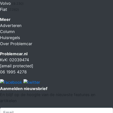
Volvo
(9.230)
Fiat
(7.262)
Meer
Adverteren
Column
Huisregels
Over Problemcar
Problemcar.nl
KvK: 02039474
[email protected]
06 1995 4278
Aanmelden nieuwsbrief
En blijf op de hoogte van de nieuwste features en
artikelen