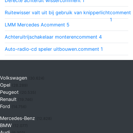
Defecte achteruit wisser
comment
1
Ruitewisser valt uit bij gebruik van knipperlicht
comment
1
LMM Mercedes A
comment
5
Achteruitrijschakelaar monteren
comment
4
Auto-radio-cd speler uitbouwen.
comment
1
Volkswagen
(30.624)
Opel
(28.289)
Peugeot
(20.535)
Renault
(19.746)
Ford
(14.756)
Mercedes-Benz
(12.828)
BMW
(12.077)
Audi
(9.302)