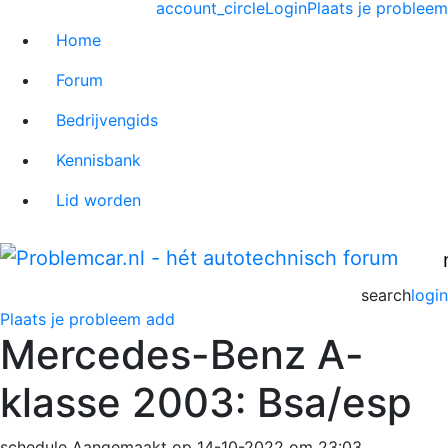
account_circle
Login
Plaats je probleem
Home
Forum
Bedrijvengids
Kennisbank
Lid worden
search
login
Plaats je probleem
add
Mercedes-Benz A-
klasse 2003: Bsa/esp
schedule
Aangemaakt op 14-10-2022 om 23:03