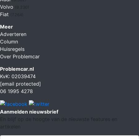
Volvo
(9.230)
Fiat
(7.264)
Meer
Adverteren
Column
Huisregels
Over Problemcar
Problemcar.nl
KvK: 02039474
[email protected]
06 1995 4278
Aanmelden nieuwsbrief
En blijf op de hoogte van de nieuwste features en
artikelen