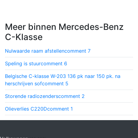
Meer binnen Mercedes-Benz
C-Klasse
Nulwaarde raam afstellen
comment
7
Speling is stuur
comment
6
Belgische C-klasse W-203 136 pk naar 150 pk. na
herschrijven sof
comment
5
Storende radiozenders
comment
2
Olieverlies C220D
comment
1