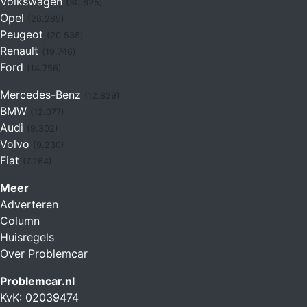
Volkswagen
(30.625)
Opel
(28.289)
Peugeot
(20.536)
Renault
(19.746)
Ford
(14.756)
Mercedes-Benz
(12.829)
BMW
(12.077)
Audi
(9.302)
Volvo
(9.230)
Fiat
(7.264)
Meer
Adverteren
Column
Huisregels
Over Problemcar
Problemcar.nl
KvK: 02039474