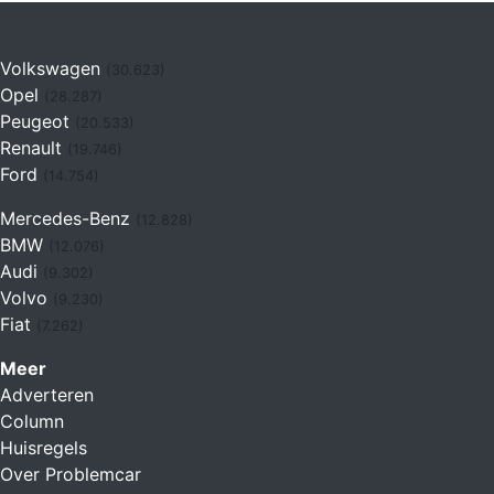
Volkswagen
(30.623)
Opel
(28.287)
Peugeot
(20.533)
Renault
(19.746)
Ford
(14.754)
Mercedes-Benz
(12.828)
BMW
(12.076)
Audi
(9.302)
Volvo
(9.230)
Fiat
(7.262)
Meer
Adverteren
Column
Huisregels
Over Problemcar