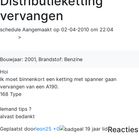
Distributieketting
vervangen
schedule
Aangemaakt op 02-04-2010 om 22:04
Home
>
A-Klasse
Bouwjaar: 2001, Brandstof: Benzine
Hoi
Ik moet binnenkort een ketting met spanner gaan
vervangen van een A190.
168 Type
Iemand tips ?
alvast bedankt
Reacties
Geplaatst door
leon25 +0
al 19 jaar lid