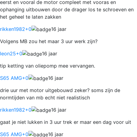
eerst en vooral de motor compleet met vooras en
ophanging uitbouwen door de drager los te schroeven en
het geheel te laten zakken
rikken1982
+0
16 jaar
Volgens MB zou het maar 3 uur werk zijn?
leon25
+0
16 jaar
tip ketting van oliepomp mee vervangen.
S65 AMG
+0
16 jaar
drie uur met motor uitgebouwd zeker? soms zijn de
normtijden van mb echt niet realistisch
rikken1982
+0
16 jaar
gaat je niet lukken in 3 uur trek er maar een dag voor uit
S65 AMG
+0
16 jaar