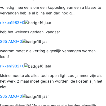
volledig mee eens.om een koppeling van een a klasse te
vervangen heb je al bijna een dag nodig...
rikken1982
+0
16 jaar
heb het weleens gedaan. vandaar
S65 AMG
+0
16 jaar
waarom moet die ketting eigenlijk vervangen worden
leon?
rikken1982
+0
16 jaar
kleine moeite als alles toch open ligt. zou jammer zijn als
het werk 2 maal moet gedaan worden. de kosten zijn het
niet
S65 AMG
+0
16 jaar
[quote=rikken1982]waarom moet die ketting eigenlijk