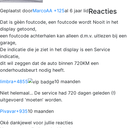
Reacties
Geplaatst door
MarcoAA +125
al 6 jaar lid
Dat is gèèn foutcode, een foutcode wordt Nooit in het
display getoond,
een foutcode achterhalen kan alleen d.m.v. uitlezen bij een
garage,
De indicatie die je ziet in het display is een Service
indicatie,
dit wil zeggen dat de auto binnen 720KM een
onderhoudsbeurt nodig heeft.
limbra
+4855
10 maanden
Niet helemaal... De service had 720 dagen geleden (!)
uitgevoerd 'moeten' worden.
Pivavar
+935
10 maanden
Oké dankjewel voor jullie reacties