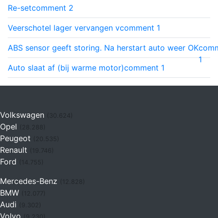
Re-set
comment
2
Veerschotel lager vervangen v
comment
1
ABS sensor geeft storing. Na herstart auto weer OK
com
1
Auto slaat af (bij warme motor)
comment
1
Volkswagen
(30.624)
Opel
(28.288)
Peugeot
(20.535)
Renault
(19.746)
Ford
(14.755)
Mercedes-Benz
(12.828)
BMW
(12.077)
Audi
(9.302)
Volvo
(9.230)