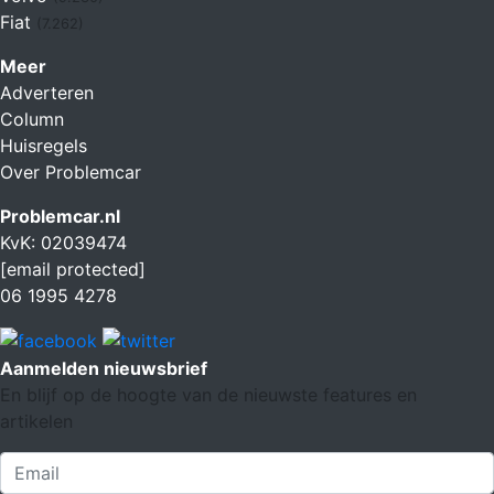
Fiat
(7.262)
Meer
Adverteren
Column
Huisregels
Over Problemcar
Problemcar.nl
KvK: 02039474
[email protected]
06 1995 4278
Aanmelden nieuwsbrief
En blijf op de hoogte van de nieuwste features en
artikelen