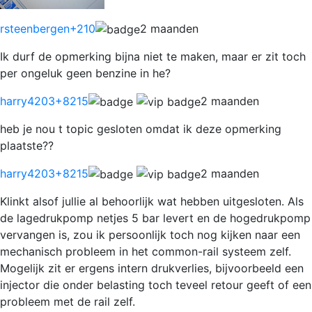
rsteenbergen
+210
2 maanden
Ik durf de opmerking bijna niet te maken, maar er zit toch
per ongeluk geen benzine in he?
harry4203
+8215
2 maanden
heb je nou t topic gesloten omdat ik deze opmerking
plaatste??
harry4203
+8215
2 maanden
Klinkt alsof jullie al behoorlijk wat hebben uitgesloten. Als
de lagedrukpomp netjes 5 bar levert en de hogedrukpomp
vervangen is, zou ik persoonlijk toch nog kijken naar een
mechanisch probleem in het common-rail systeem zelf.
Mogelijk zit er ergens intern drukverlies, bijvoorbeeld een
injector die onder belasting toch teveel retour geeft of een
probleem met de rail zelf.