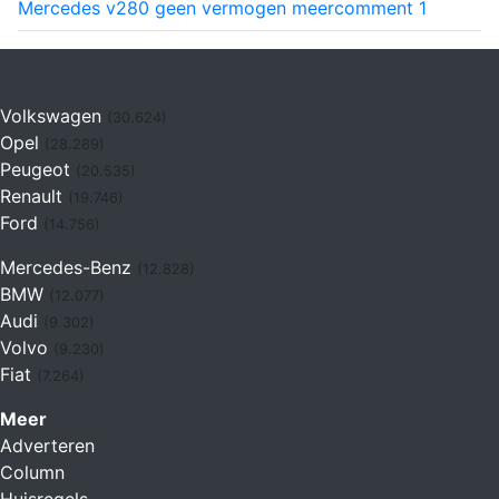
Mercedes v280 geen vermogen meer
comment
1
Volkswagen
(30.624)
Opel
(28.289)
Peugeot
(20.535)
Renault
(19.746)
Ford
(14.756)
Mercedes-Benz
(12.828)
BMW
(12.077)
Audi
(9.302)
Volvo
(9.230)
Fiat
(7.264)
Meer
Adverteren
Column
Huisregels