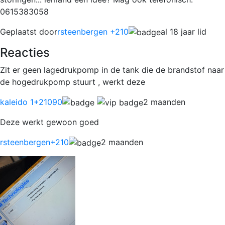
0615383058
Geplaatst door
rsteenbergen +210
al 18 jaar lid
Reacties
Zit er geen lagedrukpomp in de tank die de brandstof naar
de hogedrukpomp stuurt , werkt deze
kaleido 1
+21090
2 maanden
Deze werkt gewoon goed
rsteenbergen
+210
2 maanden