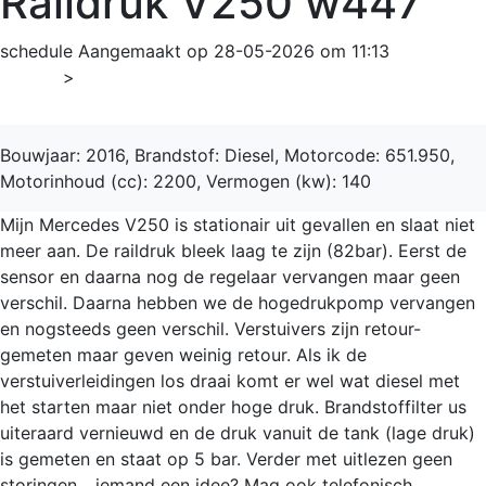
Raildruk V250 w447
schedule
Aangemaakt op 28-05-2026 om 11:13
Home
>
V-Klasse
Bouwjaar: 2016, Brandstof: Diesel, Motorcode: 651.950,
Motorinhoud (cc): 2200, Vermogen (kw): 140
Mijn Mercedes V250 is stationair uit gevallen en slaat niet
meer aan. De raildruk bleek laag te zijn (82bar). Eerst de
sensor en daarna nog de regelaar vervangen maar geen
verschil. Daarna hebben we de hogedrukpomp vervangen
en nogsteeds geen verschil. Verstuivers zijn retour-
gemeten maar geven weinig retour. Als ik de
verstuiverleidingen los draai komt er wel wat diesel met
het starten maar niet onder hoge druk. Brandstoffilter us
uiteraard vernieuwd en de druk vanuit de tank (lage druk)
is gemeten en staat op 5 bar. Verder met uitlezen geen
storingen... iemand een idee? Mag ook telefonisch.