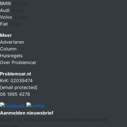
BMW
(12.077)
Audi
(9.302)
Volvo
(9.230)
Fiat
(7.262)
Meer
Adverteren
Column
Huisregels
Over Problemcar
Problemcar.nl
KvK: 02039474
[email protected]
06 1995 4278
Aanmelden nieuwsbrief
En blijf op de hoogte van de nieuwste features en
artikelen