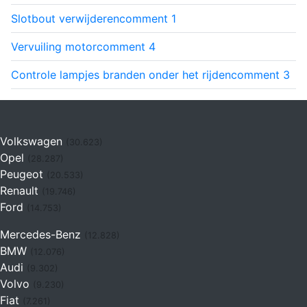
Slotbout verwijderen
comment
1
Vervuiling motor
comment
4
Controle lampjes branden onder het rijden
comment
3
Volkswagen
(30.623)
Opel
(28.287)
Peugeot
(20.533)
Renault
(19.746)
Ford
(14.753)
Mercedes-Benz
(12.828)
BMW
(12.076)
Audi
(9.302)
Volvo
(9.230)
Fiat
(7.261)