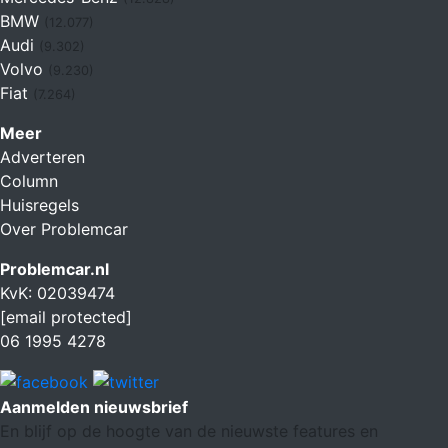
BMW
(12.077)
Audi
(9.302)
Volvo
(9.230)
Fiat
(7.264)
Meer
Adverteren
Column
Huisregels
Over Problemcar
Problemcar.nl
KvK: 02039474
[email protected]
06 1995 4278
Aanmelden nieuwsbrief
En blijf op de hoogte van de nieuwste features en