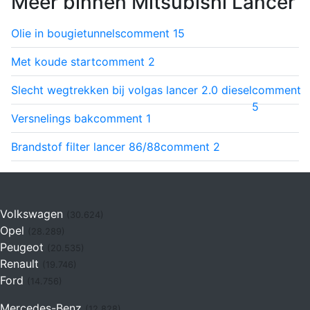
Meer binnen Mitsubishi Lancer
Olie in bougietunnels
comment
15
Met koude start
comment
2
Slecht wegtrekken bij volgas lancer 2.0 diesel
comment
5
Versnelings bak
comment
1
Brandstof filter lancer 86/88
comment
2
Volkswagen
(30.624)
Opel
(28.289)
Peugeot
(20.535)
Renault
(19.746)
Ford
(14.756)
Mercedes-Benz
(12.828)