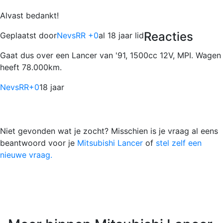
Alvast bedankt!
Reacties
Geplaatst door
NevsRR +0
al 18 jaar lid
Gaat dus over een Lancer van '91, 1500cc 12V, MPI. Wagen
heeft 78.000km.
NevsRR
+0
18 jaar
Niet gevonden wat je zocht? Misschien is je vraag al eens
beantwoord voor je
Mitsubishi Lancer
of
stel zelf een
nieuwe vraag.