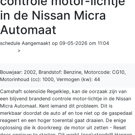
controle motor-lichtje
in de Nissan Micra
Automaat
schedule
Aangemaakt op 09-05-2026 om 11:04
Home
>
Micra
Bouwjaar: 2002, Brandstof: Benzine, Motorcode: CG10,
Motorinhoud (cc): 1000, Vermogen (kw): 44
Camshaft solenoïde Regelklep, kan de oorzaak zijn van
een blijvend brandend controle motor-lichtje in de Nissan
Micra Automaat. Kent iemand dit probleem. Dit is
merkbaar doordat de auto af en toe niet op de gaspedaal
reageert en een hoger toerental gaat draaien. De enige
oplossing die ik doorkreeg: de motor uit zetten - Reset
door opnieuw te starten. Dit werkt (nog);steeds!!! Hangen