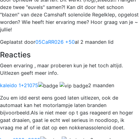
deze twee "euvels" samen?! Kan dit door het schoon
"blazen" van deze Camshaft solenoïde Regelklep, opgelost
worden? Wie heeft hier ervaring mee? Hoor graag van je ~
jullie!
Geplaatst door
05CaRR026 +50
al 2 maanden lid
Reacties
Geen ervaring , maar proberen kun je het toch altijd.
Uitlezen geeft meer info.
kaleido 1
+21075
2 maanden
Zou em idd eerst eens goed laten uitlezen, ook de
automaat kan het motorlampje laten branden
bijvoorbeeld.Als ie niet meer op t gas reageerd en hoger
gaat draaien, gaat ie echt wel serieus in noodloop, ik
vraag me af of ie dat op een nokkenassolenoid doet.