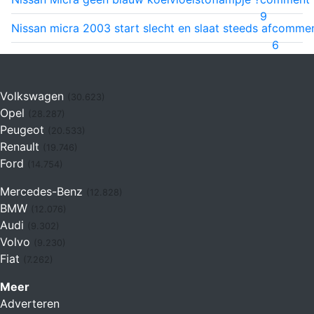
9
Nissan micra 2003 start slecht en slaat steeds af
comme
6
Volkswagen
(30.623)
Opel
(28.287)
Peugeot
(20.533)
Renault
(19.746)
Ford
(14.754)
Mercedes-Benz
(12.828)
BMW
(12.076)
Audi
(9.302)
Volvo
(9.230)
Fiat
(7.262)
Meer
Adverteren