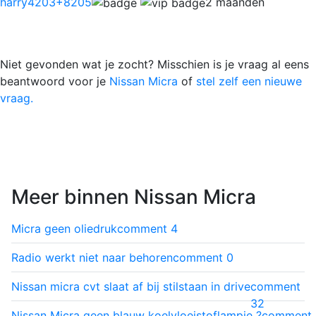
harry4203
+8205
2 maanden
Niet gevonden wat je zocht? Misschien is je vraag al eens
beantwoord voor je
Nissan Micra
of
stel zelf een nieuwe
vraag.
Meer binnen Nissan Micra
Micra geen oliedruk
comment
4
Radio werkt niet naar behoren
comment
0
Nissan micra cvt slaat af bij stilstaan in drive
comment
32
Nissan Micra geen blauw koelvloeistoflampje ?
comment