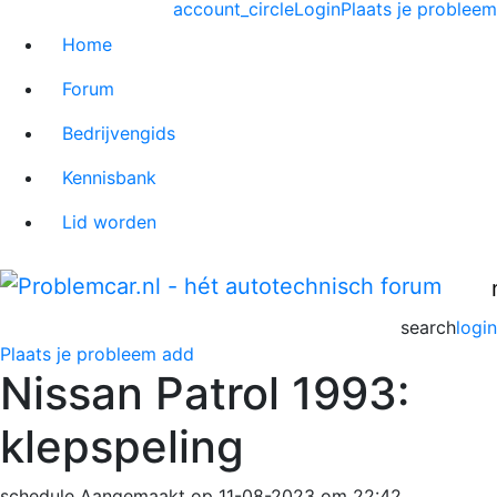
account_circle
Login
Plaats je probleem
Home
Forum
Bedrijvengids
Kennisbank
Lid worden
search
login
Plaats je probleem
add
Nissan Patrol 1993:
klepspeling
schedule
Aangemaakt op 11-08-2023 om 22:42