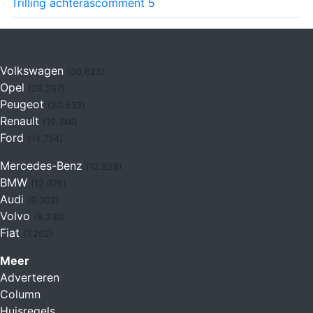
Trilling achteras
comment
5
Volkswagen
(30.623)
Opel
(28.287)
Peugeot
(20.533)
Renault
(19.746)
Ford
(14.754)
Mercedes-Benz
(12.828)
BMW
(12.076)
Audi
(9.302)
Volvo
(9.230)
Fiat
(7.262)
Meer
Adverteren
Column
Huisregels