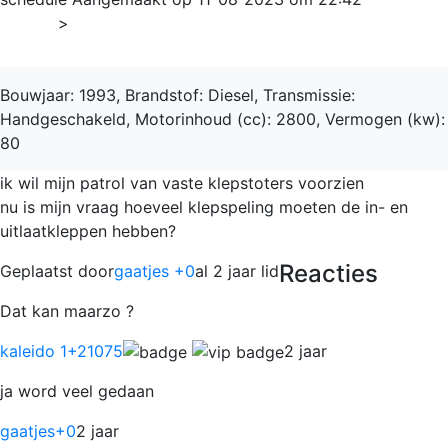
Home
>
Patrol
Bouwjaar: 1993, Brandstof: Diesel, Transmissie:
Handgeschakeld, Motorinhoud (cc): 2800, Vermogen (kw):
80
ik wil mijn patrol van vaste klepstoters voorzien
nu is mijn vraag hoeveel klepspeling moeten de in- en
uitlaatkleppen hebben?
Reacties
Geplaatst door
gaatjes +0
al 2 jaar lid
Dat kan maarzo ?
kaleido 1
+21075
2 jaar
ja word veel gedaan
gaatjes
+0
2 jaar