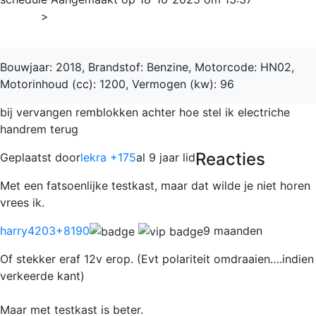
Home
>
Grandland
Bouwjaar: 2018, Brandstof: Benzine, Motorcode: HN02,
Motorinhoud (cc): 1200, Vermogen (kw): 96
bij vervangen remblokken achter hoe stel ik electriche
handrem terug
Reacties
Geplaatst door
lekra +175
al 9 jaar lid
Met een fatsoenlijke testkast, maar dat wilde je niet horen
vrees ik.
harry4203
+8190
9 maanden
Of stekker eraf 12v erop. (Evt polariteit omdraaien….indien
verkeerde kant)
Maar met testkast is beter.