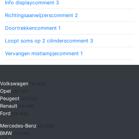
Info display
comment
3
Richtingsaanwijzers
comment
2
Doortrekken
comment
1
Loopt soms op 2 cilinders
comment
3
Vervangen mistlampje
comment
1
Volkswagen
(30.623)
Opel
(28.287)
Peugeot
(20.533)
Renault
(19.746)
Ford
(14.754)
Mercedes-Benz
(12.828)
BMW
(12.076)