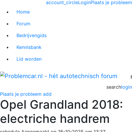
account_circle
Login
Plaats je probleem
Home
Forum
Bedrijvengids
Kennisbank
Lid worden
search
login
Plaats je probleem
add
Opel Grandland 2018:
electriche handrem
schedule
Aangemaakt op 18-10-2025 om 13:37