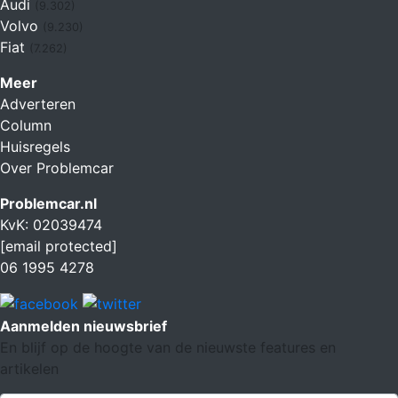
Audi
(9.302)
Volvo
(9.230)
Fiat
(7.262)
Meer
Adverteren
Column
Huisregels
Over Problemcar
Problemcar.nl
KvK: 02039474
[email protected]
06 1995 4278
Aanmelden nieuwsbrief
En blijf op de hoogte van de nieuwste features en
artikelen