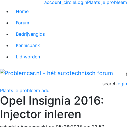
account_circle
Login
Plaats je probleem
Home
Forum
Bedrijvengids
Kennisbank
Lid worden
search
login
Plaats je probleem
add
Opel Insignia 2016:
Injector inleren
schedule
Aangemaakt op 05-06-2025 om 23:57