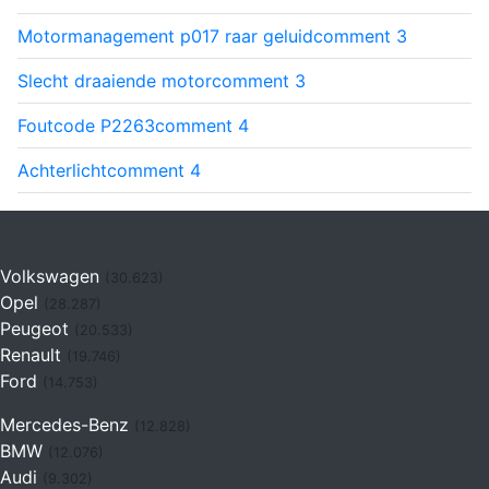
Motormanagement p017 raar geluid
comment
3
Slecht draaiende motor
comment
3
Foutcode P2263
comment
4
Achterlicht
comment
4
Volkswagen
(30.623)
Opel
(28.287)
Peugeot
(20.533)
Renault
(19.746)
Ford
(14.753)
Mercedes-Benz
(12.828)
BMW
(12.076)
Audi
(9.302)