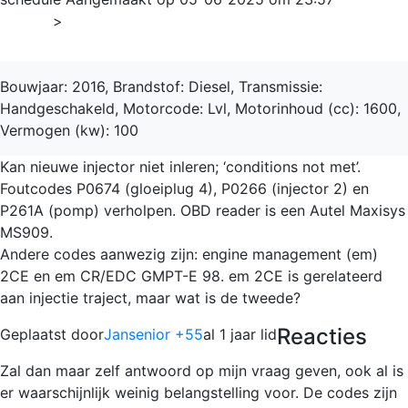
Home
>
Insignia
Bouwjaar: 2016, Brandstof: Diesel, Transmissie:
Handgeschakeld, Motorcode: Lvl, Motorinhoud (cc): 1600,
Vermogen (kw): 100
Kan nieuwe injector niet inleren; ‘conditions not met’.
Foutcodes P0674 (gloeiplug 4), P0266 (injector 2) en
P261A (pomp) verholpen. OBD reader is een Autel Maxisys
MS909.
Andere codes aanwezig zijn: engine management (em)
2CE en em CR/EDC GMPT-E 98. em 2CE is gerelateerd
aan injectie traject, maar wat is de tweede?
Reacties
Geplaatst door
Jansenior +55
al 1 jaar lid
Zal dan maar zelf antwoord op mijn vraag geven, ook al is
er waarschijnlijk weinig belangstelling voor. De codes zijn