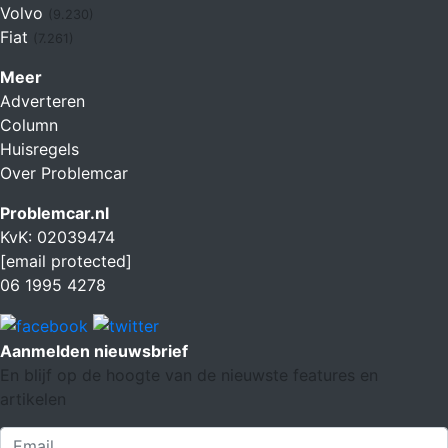
Volvo
(9.230)
Fiat
(7.261)
Meer
Adverteren
Column
Huisregels
Over Problemcar
Problemcar.nl
KvK: 02039474
[email protected]
06 1995 4278
Aanmelden nieuwsbrief
En blijf op de hoogte van de nieuwste features en
artikelen