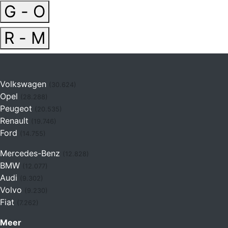
G - O
R - M
Volkswagen
(30.624)
Opel
(28.288)
Peugeot
(20.535)
Renault
(19.746)
Ford
(14.755)
Mercedes-Benz
(12.828)
BMW
(12.077)
Audi
(9.302)
Volvo
(9.230)
Fiat
(7.262)
Meer