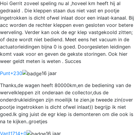
Hoi Gerrit zoveel speling nu al ,hoveel km heeft hij al
gedraaid . Die kleppen staan dus niet vast en pootje
ingetrokken is dicht ofwel inlaat door een inlaat-kanaal. Bij
acc worden de rechter kleppen even gesloten voor betere
werveling. Verder kan ook de egr klep vastgekoold zitten;
of deze wordt niet bediend. Meet eens het vacuum in de
actuatorleidingen bijna 0 is goed. Doorgesleten leidingen
komt vaak voor en geven de gekste storingen. Ook hier
weer geldt meten is weten . Succes
Punt
+230
16 jaar
Thanks,de wagen heeft 80000km,en de bediening van de
wervelkleppen zit onderaan de collector,dus de
onderdrukleidingen zijn moeilijk te zien.je tweede zin(over
pootje ingetrokken is dicht ofwel inlaat)) begrijp ik niet
goed.Ik ging juist de egr klep is demonteren om die ook is
na te kijken..groetjes
Van11714
+0
16 jaar