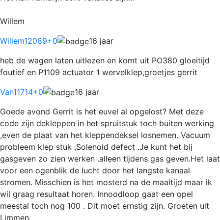
Willem
Willem12089
+0
16 jaar
heb de wagen laten uitlezen en komt uit PO380 gloeitijd
foutief en P1109 actuator 1 wervelklep,groetjes gerrit
Van11714
+0
16 jaar
Goede avond Gerrit is het euvel al opgelost? Met deze
code zijn dekleppen in het spruitstuk toch buiten werking
,even de plaat van het kleppendeksel losnemen. Vacuum
probleem klep stuk ,Solenoid defect .Je kunt het bij
gasgeven zo zien werken .alleen tijdens gas geven.Het laat
voor een ogenblik de lucht door het langste kanaal
stromen. Misschien is het mosterd na de maaltijd maar ik
wil graag resultaat horen. Innoodloop gaat een opel
meestal toch nog 100 . Dit moet ernstig zijn. Groeten uit
Limmen.