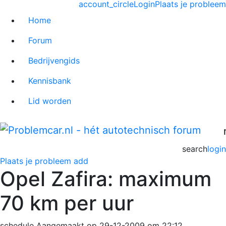
account_circle
Login
Plaats je probleem
Home
Forum
Bedrijvengids
Kennisbank
Lid worden
search
login
Plaats je probleem
add
Opel Zafira: maximum
70 km per uur
schedule
Aangemaakt op 29-12-2009 om 22:12