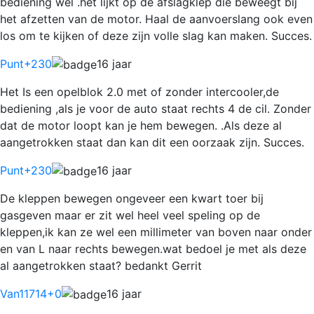
bediening wel .het lijkt op de afslagklep die beweegt bij
het afzetten van de motor. Haal de aanvoerslang ook even
los om te kijken of deze zijn volle slag kan maken. Succes.
Punt
+230
16 jaar
Het Is een opelblok 2.0 met of zonder intercooler,de
bediening ,als je voor de auto staat rechts 4 de cil. Zonder
dat de motor loopt kan je hem bewegen. .Als deze al
aangetrokken staat dan kan dit een oorzaak zijn. Succes.
Punt
+230
16 jaar
De kleppen bewegen ongeveer een kwart toer bij
gasgeven maar er zit wel heel veel speling op de
kleppen,ik kan ze wel een millimeter van boven naar onder
en van L naar rechts bewegen.wat bedoel je met als deze
al aangetrokken staat? bedankt Gerrit
Van11714
+0
16 jaar