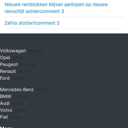
Nieuwe remblokken blijven aanlopen op nieuwe
remschijf achter
comment
3
Zafira stottert
comment
2
Volkswagen
(30.623)
Opel
(28.287)
Peugeot
(20.533)
Renault
(19.746)
Ford
(14.754)
Mercedes-Benz
(12.828)
BMW
(12.076)
Audi
(9.302)
Volvo
(9.230)
Fiat
(7.262)