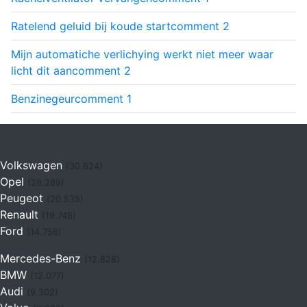
Ratelend geluid bij koude start
comment
2
Mijn automatiche verlichying werkt niet meer waar
licht dit aan
comment
2
Benzinegeur
comment
1
Volkswagen
(30.624)
Opel
(28.289)
Peugeot
(20.535)
Renault
(19.746)
Ford
(14.756)
Mercedes-Benz
(12.828)
BMW
(12.077)
Audi
(9.302)