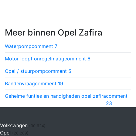
Meer binnen Opel Zafira
Waterpomp
comment
7
Motor loopt onregelmatig
comment
6
Opel / stuurpomp
comment
5
Bandenvraag
comment
19
Geheime funties en handigheden opel zafira
comment
23
Volkswagen
(30.624)
Opel
(28.289)