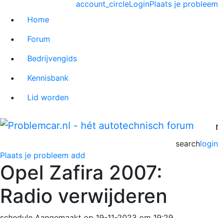
account_circle
Login
Plaats je probleem
Home
Forum
Bedrijvengids
Kennisbank
Lid worden
search
login
Plaats je probleem
add
Opel Zafira 2007:
Radio verwijderen
schedule
Aangemaakt op 19-11-2023 om 19:29