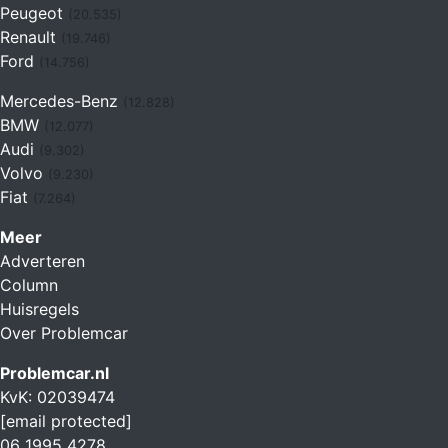
Peugeot
(20.535)
Renault
(19.746)
Ford
(14.756)
Mercedes-Benz
(12.828)
BMW
(12.077)
Audi
(9.302)
Volvo
(9.230)
Fiat
(7.264)
Meer
Adverteren
Column
Huisregels
Over Problemcar
Problemcar.nl
KvK: 02039474
[email protected]
06 1995 4278