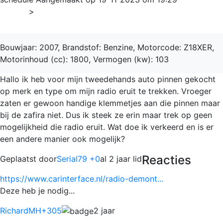
Home
>
Zafira
Bouwjaar: 2007, Brandstof: Benzine, Motorcode: Z18XER,
Motorinhoud (cc): 1800, Vermogen (kw): 103
Hallo ik heb voor mijn tweedehands auto pinnen gekocht
op merk en type om mijn radio eruit te trekken. Vroeger
zaten er gewoon handige klemmetjes aan die pinnen maar
bij de zafira niet. Dus ik steek ze erin maar trek op geen
mogelijkheid die radio eruit. Wat doe ik verkeerd en is er
een andere manier ook mogelijk?
Reacties
Geplaatst door
Serial79 +0
al 2 jaar lid
https://www.carinterface.nl/radio-demont...
Deze heb je nodig...
RichardMH
+305
2 jaar