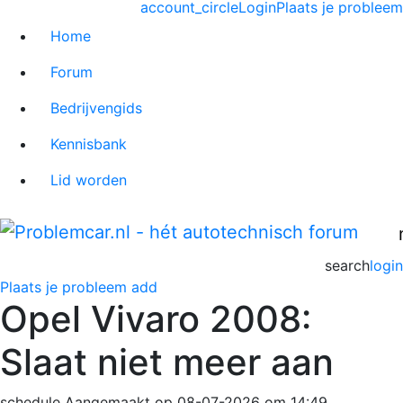
account_circle
Login
Plaats je probleem
Home
Forum
Bedrijvengids
Kennisbank
Lid worden
search
login
Plaats je probleem
add
Opel Vivaro 2008:
Slaat niet meer aan
schedule
Aangemaakt op 08-07-2026 om 14:49