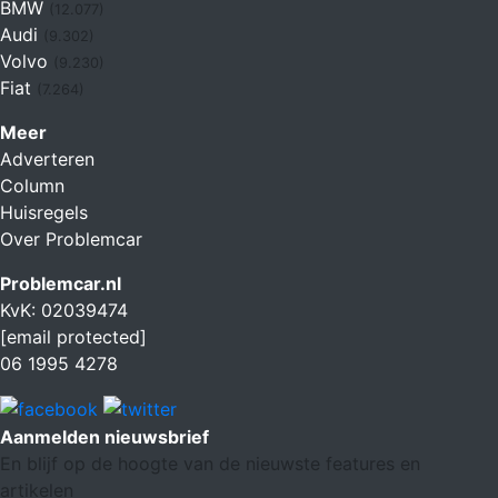
BMW
(12.077)
Audi
(9.302)
Volvo
(9.230)
Fiat
(7.264)
Meer
Adverteren
Column
Huisregels
Over Problemcar
Problemcar.nl
KvK: 02039474
[email protected]
06 1995 4278
Aanmelden nieuwsbrief
En blijf op de hoogte van de nieuwste features en
artikelen