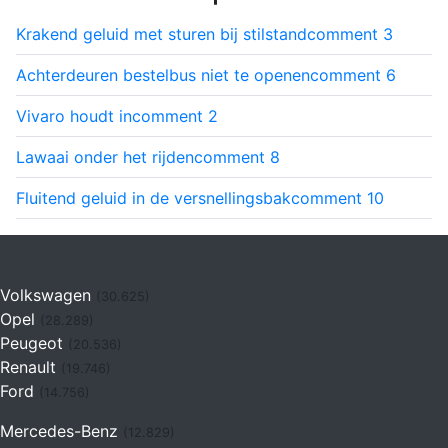
Krakend geluid met sturen bij stilstand
comment
3
Achterdeuren bestelbus niet te openen
comment
6
Vivaro houdt in
comment
2
Lawaai onder het rijden
comment
8
Fluitend geluid in de versnellingsbak
comment
10
Volkswagen
(30.625)
Opel
(28.289)
Peugeot
(20.536)
Renault
(19.746)
Ford
(14.756)
Mercedes-Benz
(12.829)