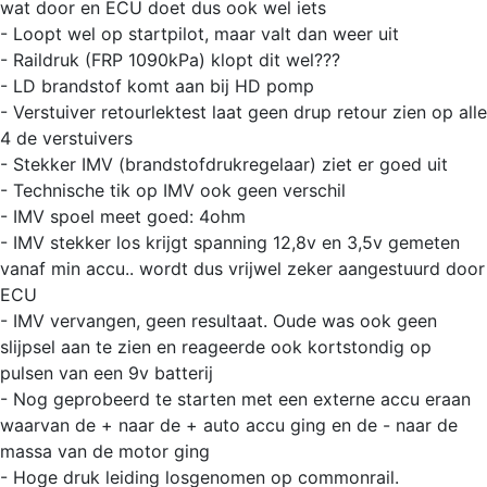
wat door en ECU doet dus ook wel iets
- Loopt wel op startpilot, maar valt dan weer uit
- Raildruk (FRP 1090kPa) klopt dit wel???
- LD brandstof komt aan bij HD pomp
- Verstuiver retourlektest laat geen drup retour zien op alle
4 de verstuivers
- Stekker IMV (brandstofdrukregelaar) ziet er goed uit
- Technische tik op IMV ook geen verschil
- IMV spoel meet goed: 4ohm
- IMV stekker los krijgt spanning 12,8v en 3,5v gemeten
vanaf min accu.. wordt dus vrijwel zeker aangestuurd door
ECU
- IMV vervangen, geen resultaat. Oude was ook geen
slijpsel aan te zien en reageerde ook kortstondig op
pulsen van een 9v batterij
- Nog geprobeerd te starten met een externe accu eraan
waarvan de + naar de + auto accu ging en de - naar de
massa van de motor ging
- Hoge druk leiding losgenomen op commonrail.