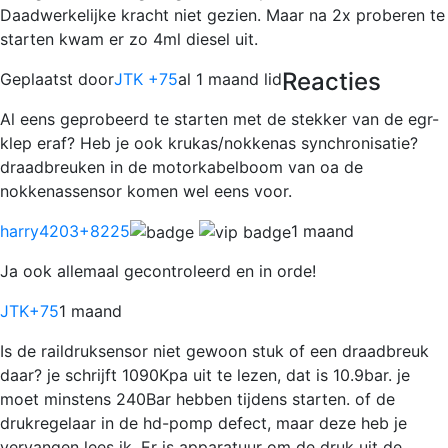
Daadwerkelijke kracht niet gezien. Maar na 2x proberen te
starten kwam er zo 4ml diesel uit.
Reacties
Geplaatst door
JTK +75
al 1 maand lid
Al eens geprobeerd te starten met de stekker van de egr-
klep eraf? Heb je ook krukas/nokkenas synchronisatie?
draadbreuken in de motorkabelboom van oa de
nokkenassensor komen wel eens voor.
harry4203
+8225
1 maand
Ja ook allemaal gecontroleerd en in orde!
JTK
+75
1 maand
Is de raildruksensor niet gewoon stuk of een draadbreuk
daar? je schrijft 1090Kpa uit te lezen, dat is 10.9bar. je
moet minstens 240Bar hebben tijdens starten. of de
drukregelaar in de hd-pomp defect, maar deze heb je
vervangen lees ik. Er is apparatuur om de druk uit de