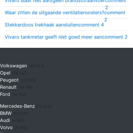
Vivaro slaat niet aan/geen brandstofaanvoer
comment
2
Waar zitten de uitgaande ventilatieroosters?
comment
2
Stekkerdoos trekhaak aansluiten
comment
4
Vivaro tankmeter geeft niet goed meer aan
comment
2
Volkswagen
(30.623)
Opel
(28.287)
Peugeot
(20.533)
Renault
(19.746)
Ford
(14.754)
Mercedes-Benz
(12.828)
BMW
(12.076)
Audi
(9.302)
Volvo
(9.230)