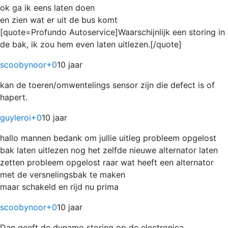
ok ga ik eens laten doen
en zien wat er uit de bus komt
[quote=Profundo Autoservice]Waarschijnlijk een storing in
de bak, ik zou hem even laten uitlezen.[/quote]
scoobynoor
+0
10 jaar
kan de toeren/omwentelings sensor zijn die defect is of
hapert.
guyleroi
+0
10 jaar
hallo mannen bedank om jullie uitleg probleem opgelost
bak laten uitlezen nog het zelfde nieuwe alternator laten
zetten probleem opgelost raar wat heeft een alternator
met de versnelingsbak te maken
maar schakeld en rijd nu prima
scoobynoor
+0
10 jaar
Dan geeft de dynamo storing op de electronica.