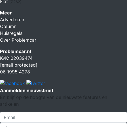
Fiat
(7.262)
Meer
Adverteren
Column
Huisregels
Over Problemcar
Problemcar.nl
KvK: 02039474
[email protected]
06 1995 4278
Aanmelden nieuwsbrief
En blijf op de hoogte van de nieuwste features en
artikelen