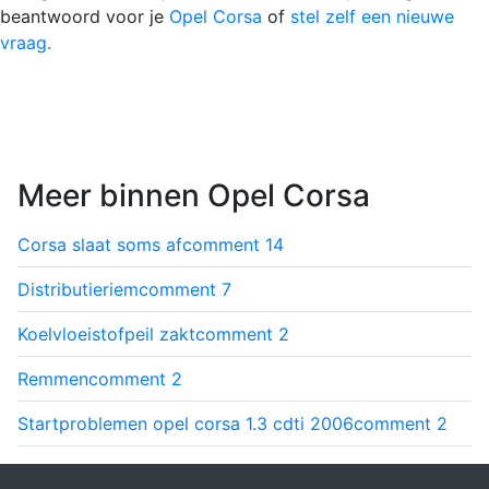
beantwoord voor je
Opel Corsa
of
stel zelf een nieuwe
vraag.
Meer binnen Opel Corsa
Corsa slaat soms af
comment
14
Distributieriem
comment
7
Koelvloeistofpeil zakt
comment
2
Remmen
comment
2
Startproblemen opel corsa 1.3 cdti 2006
comment
2