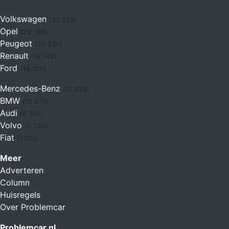
Volkswagen
(30.624)
Opel
(28.288)
Peugeot
(20.535)
Renault
(19.746)
Ford
(14.755)
Mercedes-Benz
(12.828)
BMW
(12.077)
Audi
(9.302)
Volvo
(9.230)
Fiat
(7.262)
Meer
Adverteren
Column
Huisregels
Over Problemcar
Problemcar.nl