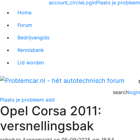
account_circle
Login
Plaats je probleem
Home
Forum
Bedrijvengids
Kennisbank
Lid worden
search
login
Plaats je probleem
add
Opel Corsa 2011:
versnellingsbak
schedule
Aangemaakt op 05-09-2025 om 18:54