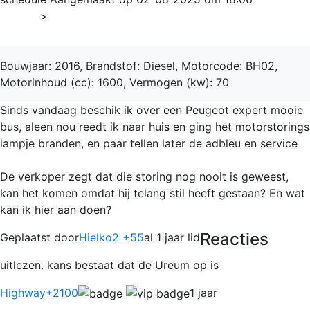
Home
>
Expert
Bouwjaar: 2016, Brandstof: Diesel, Motorcode: BH02,
Motorinhoud (cc): 1600, Vermogen (kw): 70
Sinds vandaag beschik ik over een Peugeot expert mooie
bus, aleen nou reedt ik naar huis en ging het motorstorings
lampje branden, en paar tellen later de adbleu en service
De verkoper zegt dat die storing nog nooit is geweest,
kan het komen omdat hij telang stil heeft gestaan? En wat
kan ik hier aan doen?
Reacties
Geplaatst door
Hielko2 +55
al 1 jaar lid
uitlezen. kans bestaat dat de Ureum op is
Highway
+2100
1 jaar