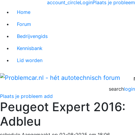
account_circle
Login
Plaats je probleem
Home
Forum
Bedrijvengids
Kennisbank
Lid worden
search
login
Plaats je probleem
add
Peugeot Expert 2016:
Adbleu
schedule
Aangemaakt op 02-08-2025 om 18:06