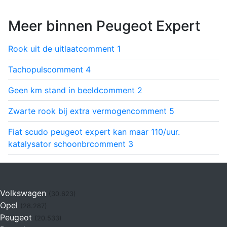
Meer binnen Peugeot Expert
Rook uit de uitlaat
comment
1
Tachopuls
comment
4
Geen km stand in beeld
comment
2
Zwarte rook bij extra vermogen
comment
5
Fiat scudo peugeot expert kan maar 110/uur.
katalysator schoonbr
comment
3
Volkswagen
(30.623)
Opel
(28.287)
Peugeot
(20.533)