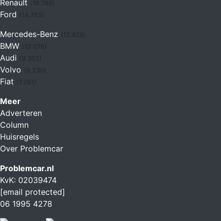
Renault
(19.746)
Ford
(14.753)
Mercedes-Benz
(12.828)
BMW
(12.076)
Audi
(9.302)
Volvo
(9.230)
Fiat
(7.261)
Meer
Adverteren
Column
Huisregels
Over Problemcar
Problemcar.nl
KvK: 02039474
[email protected]
06 1995 4278