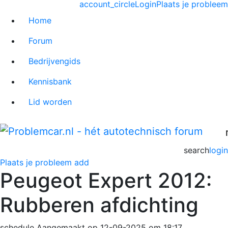
account_circle
Login
Plaats je probleem
Home
Forum
Bedrijvengids
Kennisbank
Lid worden
search
login
Plaats je probleem
add
Peugeot Expert 2012:
Rubberen afdichting
schedule
Aangemaakt op 12-09-2025 om 18:17