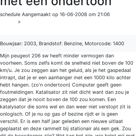
met een ondertoon
schedule
Aangemaakt op 16-06-2008 om 21:06
Home
>
206
Bouwjaar: 2003, Brandstof: Benzine, Motorcode: 1400
Mijn peugeot 206 sw heeft minder vermogen dan
voorheen. Soms zelfs komt de snelheid niet boven de 100
km/u. Je zou zeggen aan het geluid, als je het gaspedaal
intrapt, dat je er een aanhanger met een 1000 kilo achter
hebt hangen. (zo'n ondertoon) Computer geeft geen
foutmeldingen. Katalisator zit niet dicht want dan zou je
zeggen dat je nooit boven de 100 zou komen. Een
katalysator die soms wel en dan weer niet verstopt zit is
onlogisch. Of je nu op gas of bezine rijdt er is geen
verschil. Er is een half jaar geleden een nieuwe uitlaat
geplaatst en deze rammelt bij stationair als een gek. Zou
dit de boosdoener zijn? Wat kan het zijn, wie helpt mij met