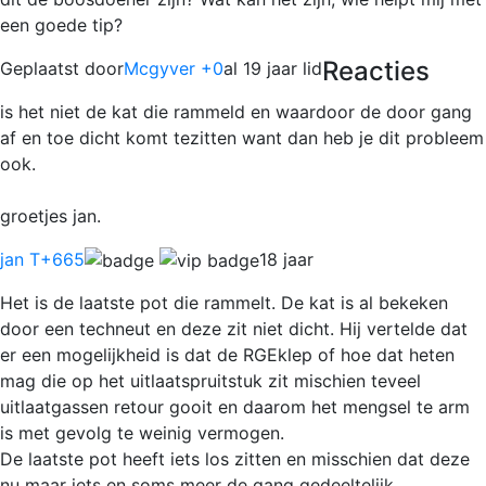
een goede tip?
Reacties
Geplaatst door
Mcgyver +0
al 19 jaar lid
is het niet de kat die rammeld en waardoor de door gang
af en toe dicht komt tezitten want dan heb je dit probleem
ook.
groetjes jan.
jan T
+665
18 jaar
Het is de laatste pot die rammelt. De kat is al bekeken
door een techneut en deze zit niet dicht. Hij vertelde dat
er een mogelijkheid is dat de RGEklep of hoe dat heten
mag die op het uitlaatspruitstuk zit mischien teveel
uitlaatgassen retour gooit en daarom het mengsel te arm
is met gevolg te weinig vermogen.
De laatste pot heeft iets los zitten en misschien dat deze
nu maar iets en soms meer de gang gedeeltelijk