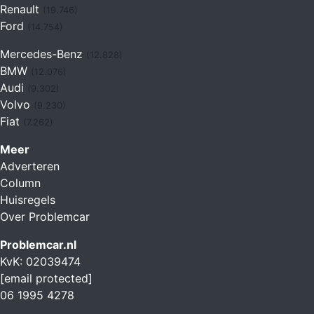
Renault
(19.746)
Ford
(14.754)
Mercedes-Benz
(12.828)
BMW
(12.076)
Audi
(9.302)
Volvo
(9.230)
Fiat
(7.262)
Meer
Adverteren
Column
Huisregels
Over Problemcar
Problemcar.nl
KvK: 02039474
[email protected]
06 1995 4278