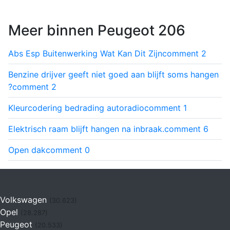
Meer binnen Peugeot 206
Abs Esp Buitenwerking Wat Kan Dit Zijn
comment
2
Benzine drijver geeft niet goed aan blijft soms hangen
?
comment
2
Kleurcodering bedrading autoradio
comment
1
Elektrisch raam blijft hangen na inbraak.
comment
6
Open dak
comment
0
Volkswagen
(30.623)
Opel
(28.287)
Peugeot
(20.533)