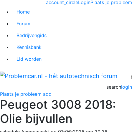
account_circle
Login
Plaats je probleem
Home
Forum
Bedrijvengids
Kennisbank
Lid worden
search
login
Plaats je probleem
add
Peugeot 3008 2018:
Olie bijvullen
schedule
Aangemaakt op 01-06-2026 om 20:38