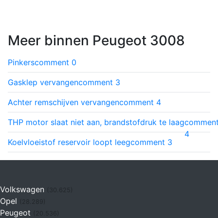
Meer binnen Peugeot 3008
Pinkers
comment
0
Gasklep vervangen
comment
3
Achter remschijven vervangen
comment
4
THP motor slaat niet aan, brandstofdruk te laag
commen
4
Koelvloeistof reservoir loopt leeg
comment
3
Volkswagen
(30.625)
Opel
(28.289)
Peugeot
(20.536)