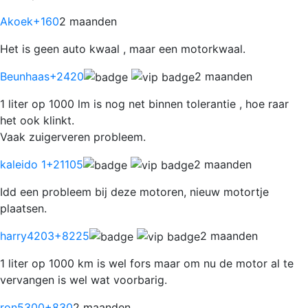
Akoek
+160
2 maanden
Het is geen auto kwaal , maar een motorkwaal.
Beunhaas
+2420
2 maanden
1 liter op 1000 lm is nog net binnen tolerantie , hoe raar
het ook klinkt.
Vaak zuigerveren probleem.
kaleido 1
+21105
2 maanden
Idd een probleem bij deze motoren, nieuw motortje
plaatsen.
harry4203
+8225
2 maanden
1 liter op 1000 km is wel fors maar om nu de motor al te
vervangen is wel wat voorbarig.
ron5300
+830
2 maanden