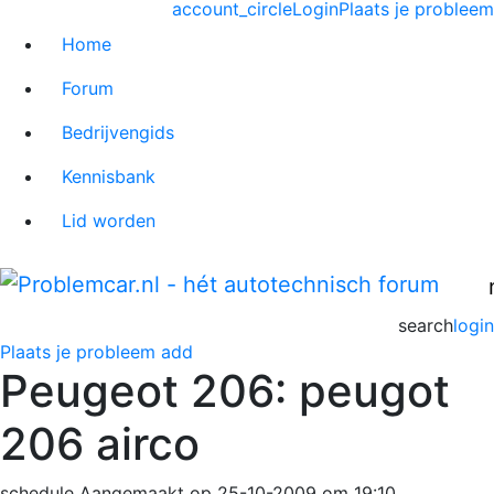
account_circle
Login
Plaats je probleem
Home
Forum
Bedrijvengids
Kennisbank
Lid worden
search
login
Plaats je probleem
add
Peugeot 206: peugot
206 airco
schedule
Aangemaakt op 25-10-2009 om 19:10