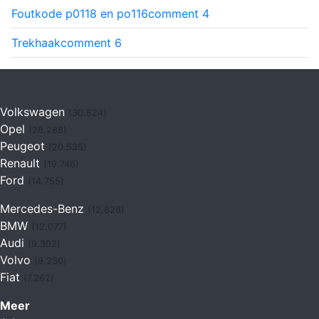
Foutkode p0118 en po116
comment
4
Trekhaak
comment
6
Volkswagen
(30.624)
Opel
(28.288)
Peugeot
(20.535)
Renault
(19.746)
Ford
(14.755)
Mercedes-Benz
(12.828)
BMW
(12.077)
Audi
(9.302)
Volvo
(9.230)
Fiat
(7.262)
Meer