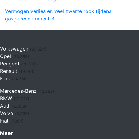
Vermogen verlies en veel zwarte rook tijdens
gasgeven
comment
3
Volkswagen
(30.624)
Opel
(28.289)
Peugeot
(20.535)
Renault
(19.746)
Ford
(14.756)
Mercedes-Benz
(12.828)
BMW
(12.077)
Audi
(9.302)
Volvo
(9.230)
Fiat
(7.264)
Meer