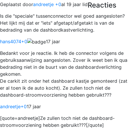
Reacties
Geplaatst door
andreetje +0
al 19 jaar lid
Is die "speciale" tussenconnector wel goed aangesloten?
Het lijkt mij dat er "iets" afgetapt/afgetakt is van de
bedrading van de dashbordkastverlichting.
hans4074
+0
17 jaar
Bedankt voor je reactie. Ik heb de connector volgens de
gebruiksaanwijzing aangesloten. Zover ik weet ben ik qua
bedrading niet in de buurt van de dashboardverlichting
gekomen.
De carkit zit onder het dashboard kastje gemonteerd (zat
er al toen ik de auto kocht). Ze zullen toch niet de
dashboard-stroomvoorziening hebben gebruikt???
andreetje
+0
17 jaar
[quote=andreetje]Ze zullen toch niet de dashboard-
stroomvoorziening hebben gebruikt???[/quote]