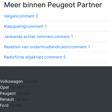
Meer binnen Peugeot Partner
Velgen
comment
2
Klepspeling
comment
1
Jankende achter remmen
comment
1
Resetten van onderhoudsindicator
comment
1
Radiofiche afgeknipt.
comment
5
Volkswagen
(30.623)
Opel
(28.287)
Peugeot
(20.533)
Renault
(19.746)
Ford
(14.754)