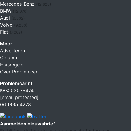
Mercedes-Benz
(12.828)
BMW
(12.076)
Audi
(9.302)
Volvo
(9.230)
Fiat
(7.262)
Meer
Adverteren
Column
Huisregels
Over Problemcar
Problemcar.nl
KvK: 02039474
[email protected]
06 1995 4278
Aanmelden nieuwsbrief
En blijf op de hoogte van de nieuwste features en