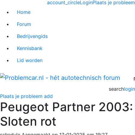
account_circle
Login
Plaats je probleem
Home
Forum
Bedrijvengids
Kennisbank
Lid worden
search
login
Plaats je probleem
add
Peugeot Partner 2003:
Sloten rot
schedule
Aangemaakt op 17-01-2025 om 19:27