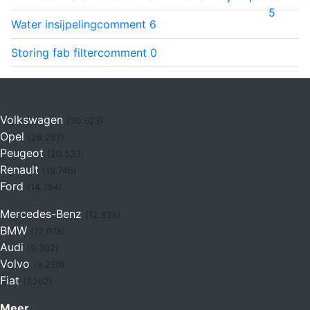
5
Water insijpeling
comment
6
Storing fab filter
comment
0
Volkswagen
(30.623)
Opel
(28.287)
Peugeot
(20.533)
Renault
(19.746)
Ford
(14.754)
Mercedes-Benz
(12.828)
BMW
(12.076)
Audi
(9.302)
Volvo
(9.230)
Fiat
(7.262)
Meer