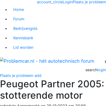
account_circle
Login
Plaats je probleem
Home
Forum
Bedrijvengids
Kennisbank
Lid worden
search
login
Plaats je probleem
add
Peugeot Partner 2005:
stotterende motor
schedule
Aangemaakt op 25-11-2023 om 20:59