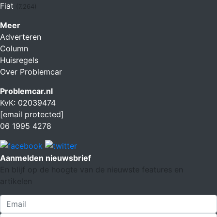
Fiat
(7.264)
Meer
Adverteren
Column
Huisregels
Over Problemcar
Problemcar.nl
KvK: 02039474
[email protected]
06 1995 4278
Aanmelden nieuwsbrief
En blijf op de hoogte van de nieuwste features en
artikelen