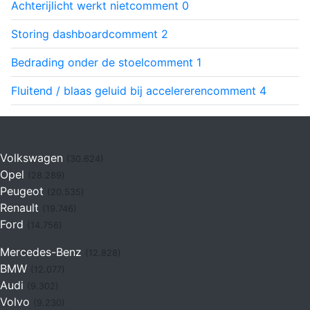
Achterijlicht werkt niet
comment
0
Storing dashboard
comment
2
Bedrading onder de stoel
comment
1
Fluitend / blaas geluid bij accelereren
comment
4
Volkswagen
(30.624)
Opel
(28.289)
Peugeot
(20.535)
Renault
(19.746)
Ford
(14.756)
Mercedes-Benz
(12.828)
BMW
(12.077)
Audi
(9.302)
Volvo
(9.230)