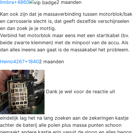
limbra
+4860
2 maanden
Kan ook zijn dat je massaverbinding tussen motorblok/bak
en carrosserie slecht is, dat geeft dezelfde verschijnselen
en dan zoek je je mottig.
Verbind het motorblok maar eens met een startkabel (bv.
beide zwarte klemmen) met de minpool van de accu. Als
dan alles ineens aan gaat is de massakabel het probleem.
Heino4267
+1840
2 maanden
Dank je wel voor de reactie uit
eindelijk lag het na lang zoeken aan de zekeringen kastje
achter de baterij alle polen plus massa punten schoon
gemaakt andere kastje erin vanuit de sloop en alles begon