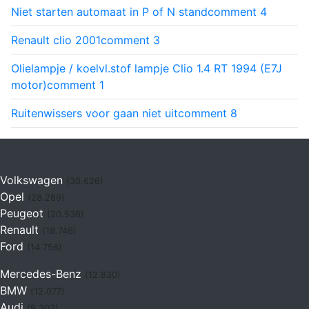
Niet starten automaat in P of N stand
comment
4
Renault clio 2001
comment
3
Olielampje / koelvl.stof lampje Clio 1.4 RT 1994 (E7J
motor)
comment
1
Ruitenwissers voor gaan niet uit
comment
8
Volkswagen
(30.626)
Opel
(28.289)
Peugeot
(20.536)
Renault
(19.746)
Ford
(14.756)
Mercedes-Benz
(12.830)
BMW
(12.077)
Audi
(9.302)