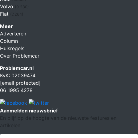
Volvo
(9.230)
Fiat
(7.264)
Meer
Adverteren
Column
Huisregels
Over Problemcar
Problemcar.nl
KvK: 02039474
[email protected]
06 1995 4278
Aanmelden nieuwsbrief
En blijf op de hoogte van de nieuwste features en
artikelen