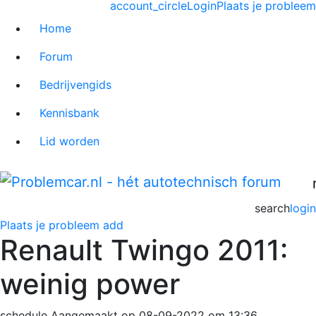
account_circle
Login
Plaats je probleem
Home
Forum
Bedrijvengids
Kennisbank
Lid worden
search
login
Plaats je probleem
add
Renault Twingo 2011:
weinig power
schedule
Aangemaakt op 08-09-2022 om 13:36