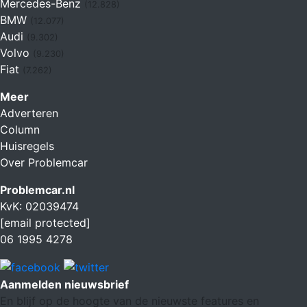
Mercedes-Benz
(12.828)
BMW
(12.077)
Audi
(9.302)
Volvo
(9.230)
Fiat
(7.262)
Meer
Adverteren
Column
Huisregels
Over Problemcar
Problemcar.nl
KvK: 02039474
[email protected]
06 1995 4278
Aanmelden nieuwsbrief
En blijf op de hoogte van de nieuwste features en